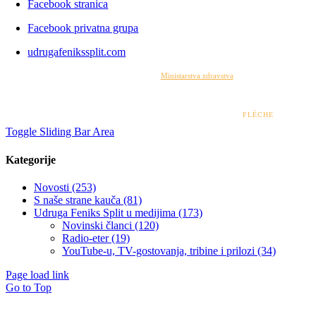
Facebook stranica
Facebook privatna grupa
udrugafenikssplit.com
Izrada web stranice financirana je sredstvima
Ministarstva zdravstva
. Sadržaj web stranice
isključiva je odgovornost udruge i ni pod kojim uvjetima ne može se smatrati kao odraz
stajališta Ministarstva zdravstva.
© 2022 – 2026 UDRUGA FENIKS SPLIT | DESIGN BY
FLÈCHE
Toggle Sliding Bar Area
Kategorije
Novosti (253)
S naše strane kauča (81)
Udruga Feniks Split u medijima (173)
Novinski članci (120)
Radio-eter (19)
YouTube-u, TV-gostovanja, tribine i prilozi (34)
Page load link
Go to Top