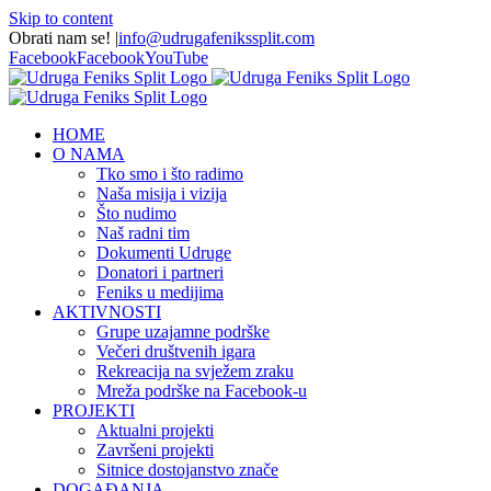
Skip to content
Obrati nam se!
|
info@udrugafenikssplit.com
Facebook
Facebook
YouTube
HOME
O NAMA
Tko smo i što radimo
Naša misija i vizija
Što nudimo
Naš radni tim
Dokumenti Udruge
Donatori i partneri
Feniks u medijima
AKTIVNOSTI
Grupe uzajamne podrške
Večeri društvenih igara
Rekreacija na svježem zraku
Mreža podrške na Facebook-u
PROJEKTI
Aktualni projekti
Završeni projekti
Sitnice dostojanstvo znače
DOGAĐANJA