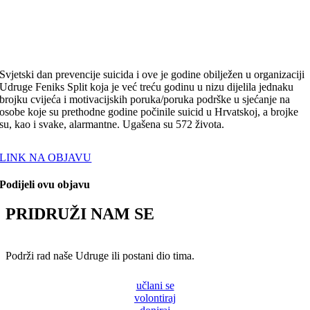
Svjetski dan prevencije suicida i ove je godine obilježen u organizaciji
Udruge Feniks Split koja je već treću godinu u nizu dijelila jednaku
brojku cvijeća i motivacijskih poruka/poruka podrške u sjećanje na
osobe koje su prethodne godine počinile suicid u Hrvatskoj, a brojke
su, kao i svake, alarmantne. Ugašena su 572 života.
LINK NA OBJAVU
Podijeli ovu objavu
PRIDRUŽI NAM SE
Podrži rad naše Udruge ili postani dio tima.
učlani se
volontiraj