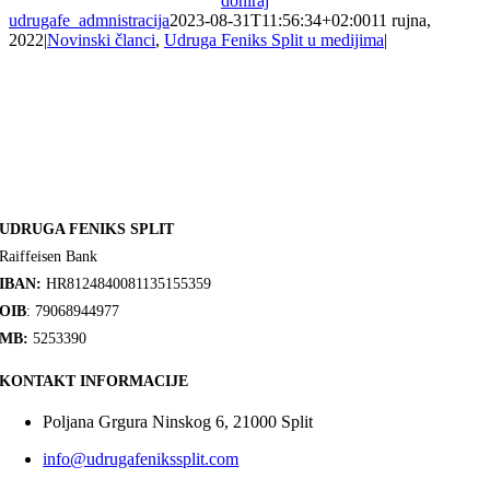
doniraj
udrugafe_admnistracija
2023-08-31T11:56:34+02:00
11 rujna,
2022
|
Novinski članci
,
Udruga Feniks Split u medijima
|
UDRUGA FENIKS SPLIT
Raiffeisen Bank
IBAN:
HR8124840081135155359
OIB
: 79068944977
MB:
5253390
KONTAKT INFORMACIJE
Poljana Grgura Ninskog 6, 21000 Split
info@udrugafenikssplit.com