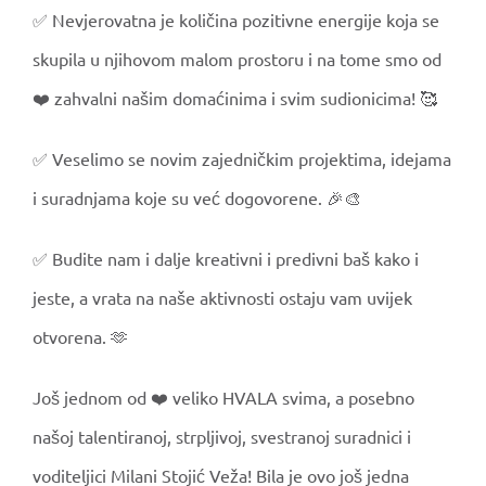
✅ Nevjerovatna je količina pozitivne energije koja se
skupila u njihovom malom prostoru i na tome smo od
❤️ zahvalni našim domaćinima i svim sudionicima! 🥰
✅ Veselimo se novim zajedničkim projektima, idejama
i suradnjama koje su već dogovorene. 🎉🎨
✅ Budite nam i dalje kreativni i predivni baš kako i
jeste, a vrata na naše aktivnosti ostaju vam uvijek
otvorena. 🫶
Još jednom od ❤️ veliko HVALA svima, a posebno
našoj talentiranoj, strpljivoj, svestranoj suradnici i
voditeljici Milani Stojić Veža! Bila je ovo još jedna