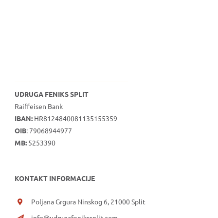
UDRUGA FENIKS SPLIT
Raiffeisen Bank
IBAN:
HR8124840081135155359
OIB
: 79068944977
MB:
5253390
KONTAKT INFORMACIJE
Poljana Grgura Ninskog 6, 21000 Split
info@udrugafenikssplit.com