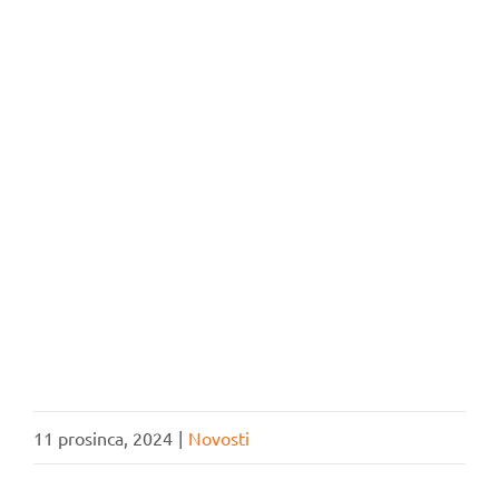
UČLANI SE
VOLONTIRAJ
DONIRAJ
11 prosinca, 2024
|
Novosti