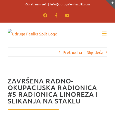
Skip
Obrati nam se!
|
info@udrugafenikssplit.com
to
Facebook
Facebook
YouTube
content
Prethodna
Slijedeća
ZAVRŠENA RADNO-
OKUPACIJSKA RADIONICA
#5 RADIONICA LINOREZA I
SLIKANJA NA STAKLU