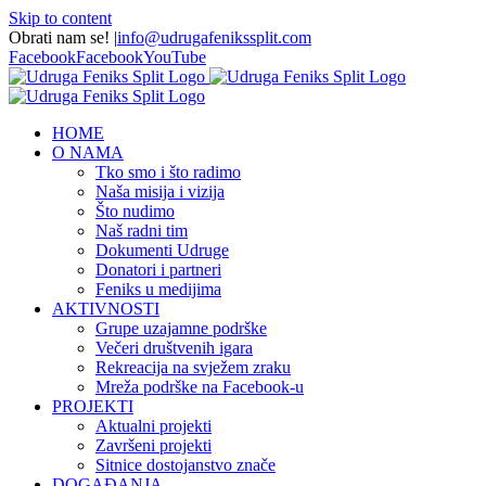
Skip to content
Obrati nam se!
|
info@udrugafenikssplit.com
Facebook
Facebook
YouTube
HOME
O NAMA
Tko smo i što radimo
Naša misija i vizija
Što nudimo
Naš radni tim
Dokumenti Udruge
Donatori i partneri
Feniks u medijima
AKTIVNOSTI
Grupe uzajamne podrške
Večeri društvenih igara
Rekreacija na svježem zraku
Mreža podrške na Facebook-u
PROJEKTI
Aktualni projekti
Završeni projekti
Sitnice dostojanstvo znače
DOGAĐANJA