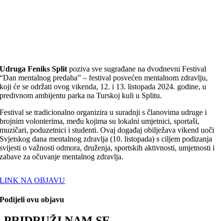
Udruga Feniks Split
poziva sve sugrađane na dvodnevni Festival
“Dan mentalnog predaha” – festival posvećen mentalnom zdravlju,
koji će se održati ovog vikenda, 12. i 13. listopada 2024. godine, u
predivnom ambijentu parka na Turskoj kuli u Splitu.
Festival se tradicionalno organizira u suradnji s članovima udruge i
brojnim volonterima, među kojima su lokalni umjetnici, sportaši,
muzičari, poduzetnici i studenti. Ovaj događaj obilježava vikend uoči
Svjetskog dana mentalnog zdravlja (10. listopada) s ciljem podizanja
svijesti o važnosti odmora, druženja, sportskih aktivnosti, umjetnosti i
zabave za očuvanje mentalnog zdravlja.
LINK NA OBJAVU
Podijeli ovu objavu
PRIDRUŽI NAM SE