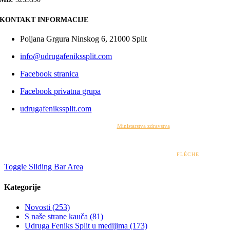
KONTAKT INFORMACIJE
Poljana Grgura Ninskog 6, 21000 Split
info@udrugafenikssplit.com
Facebook stranica
Facebook privatna grupa
udrugafenikssplit.com
Izrada web stranice financirana je sredstvima
Ministarstva zdravstva
. Sadržaj web stranice
isključiva je odgovornost udruge i ni pod kojim uvjetima ne može se smatrati kao odraz
stajališta Ministarstva zdravstva.
© 2022 – 2026 UDRUGA FENIKS SPLIT | DESIGN BY
FLÈCHE
Toggle Sliding Bar Area
Kategorije
Novosti (253)
S naše strane kauča (81)
Udruga Feniks Split u medijima (173)