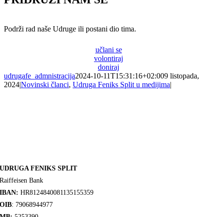
Podrži rad naše Udruge ili postani dio tima.
učlani se
volontiraj
doniraj
udrugafe_admnistracija
2024-10-11T15:31:16+02:00
9 listopada,
2024
|
Novinski članci
,
Udruga Feniks Split u medijima
|
UDRUGA FENIKS SPLIT
Raiffeisen Bank
IBAN:
HR8124840081135155359
OIB
: 79068944977
MB:
5253390