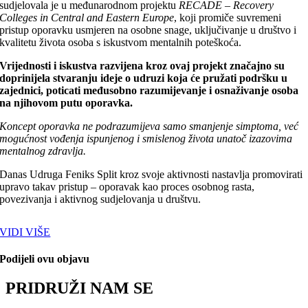
sudjelovala je u međunarodnom projektu
RECADE – Recovery
Colleges in Central and Eastern Europe
, koji promiče suvremeni
pristup oporavku usmjeren na osobne snage, uključivanje u društvo i
kvalitetu života osoba s iskustvom mentalnih poteškoća.
Vrijednosti i iskustva razvijena kroz ovaj projekt značajno su
doprinijela stvaranju ideje o udruzi koja će pružati podršku u
zajednici, poticati međusobno razumijevanje i osnaživanje osoba
na njihovom putu oporavka.
Koncept oporavka ne podrazumijeva samo smanjenje simptoma, već
mogućnost vođenja ispunjenog i smislenog života unatoč izazovima
mentalnog zdravlja.
Danas Udruga Feniks Split kroz svoje aktivnosti nastavlja promovirati
upravo takav pristup – oporavak kao proces osobnog rasta,
povezivanja i aktivnog sudjelovanja u društvu.
VIDI VIŠE
Podijeli ovu objavu
PRIDRUŽI NAM SE