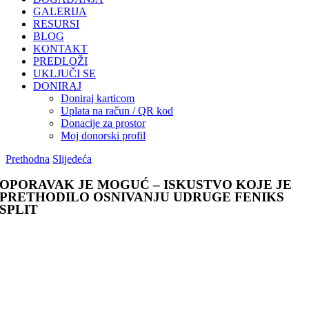
GALERIJA
RESURSI
BLOG
KONTAKT
PREDLOŽI
UKLJUČI SE
DONIRAJ
Doniraj karticom
Uplata na račun / QR kod
Donacije za prostor
Moj donorski profil
Prethodna
Slijedeća
OPORAVAK JE MOGUĆ – ISKUSTVO KOJE JE
PRETHODILO OSNIVANJU UDRUGE FENIKS
SPLIT