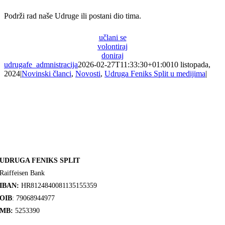
Podrži rad naše Udruge ili postani dio tima.
učlani se
volontiraj
doniraj
udrugafe_admnistracija
2026-02-27T11:33:30+01:00
10 listopada,
2024
|
Novinski članci
,
Novosti
,
Udruga Feniks Split u medijima
|
UDRUGA FENIKS SPLIT
Raiffeisen Bank
IBAN:
HR8124840081135155359
OIB
: 79068944977
MB:
5253390