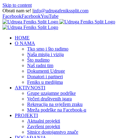
Skip to content
Obrati nam se!
|
info@udrugafenikssplit.com
Facebook
Facebook
YouTube
HOME
O NAMA
Tko smo i što radimo
Naša misija i vizija
Što nudimo
Naš radni tim
Dokumenti Udruge
Donatori i partneri
Feniks u medijima
AKTIVNOSTI
Grupe uzajamne podrške
Večeri društvenih igara
Rekreacija na svježem zraku
Mreža podrške na Facebook-u
PROJEKTI
Aktualni projekti
Završeni projekti
Sitnice dostojanstvo znače
DOGAĐANJA