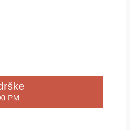
drške
00 PM