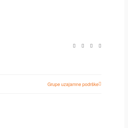
Facebook
X
LinkedIn
Pinterest
Grupe uzajamne podrške