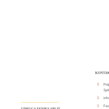
KONTAK
Pol
Spli
inf
Fac
UDRUGA FENIKS SPLIT