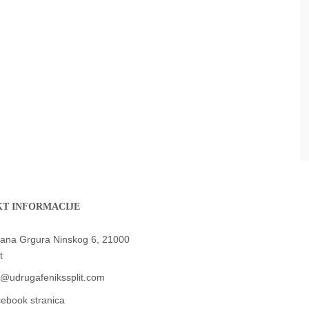
T INFORMACIJE
jana Grgura Ninskog 6, 21000
t
o@udrugafenikssplit.com
ebook stranica