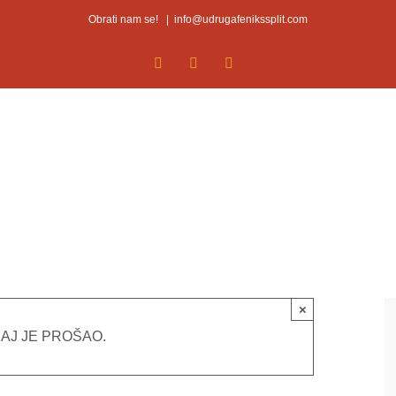
Obrati nam se!
|
info@udrugafenikssplit.com
Facebook
Facebook
YouTube
×
AJ JE PROŠAO.