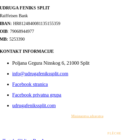
UDRUGA FENIKS SPLIT
Raiffeisen Bank
IBAN:
HR8124840081135155359
OIB
: 79068944977
MB:
5253390
KONTAKT INFORMACIJE
Poljana Grgura Ninskog 6, 21000 Split
info@udrugafenikssplit.com
Facebook stranica
Facebook privatna grupa
udrugafenikssplit.com
Izrada web stranice financirana je sredstvima
Ministarstva zdravstva
. Sadržaj web stranice
isključiva je odgovornost udruge i ni pod kojim uvjetima ne može se smatrati kao odraz
stajališta Ministarstva zdravstva.
© 2022 – 2026 UDRUGA FENIKS SPLIT | DESIGN BY
FLÈCHE