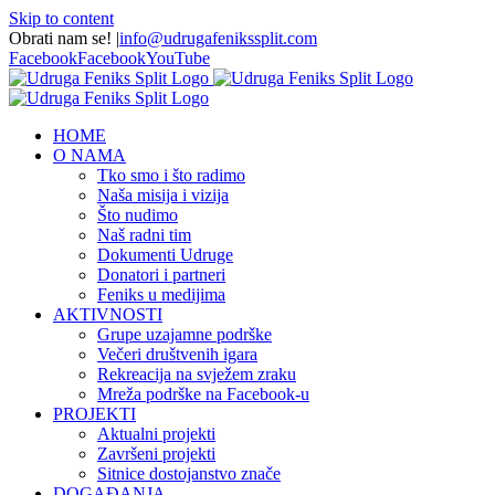
Skip to content
Obrati nam se!
|
info@udrugafenikssplit.com
Facebook
Facebook
YouTube
HOME
O NAMA
Tko smo i što radimo
Naša misija i vizija
Što nudimo
Naš radni tim
Dokumenti Udruge
Donatori i partneri
Feniks u medijima
AKTIVNOSTI
Grupe uzajamne podrške
Večeri društvenih igara
Rekreacija na svježem zraku
Mreža podrške na Facebook-u
PROJEKTI
Aktualni projekti
Završeni projekti
Sitnice dostojanstvo znače
DOGAĐANJA