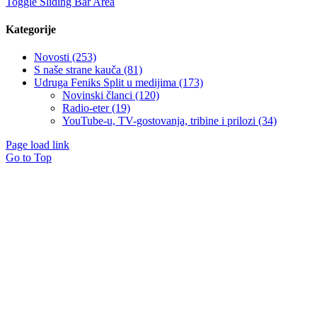
Toggle Sliding Bar Area
Kategorije
Novosti (253)
S naše strane kauča (81)
Udruga Feniks Split u medijima (173)
Novinski članci (120)
Radio-eter (19)
YouTube-u, TV-gostovanja, tribine i prilozi (34)
Page load link
Go to Top