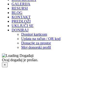
GALERIJA
RESURSI
BLOG
KONTAKT
PREDLOŽI
UKLJUČI SE
DONIRAJ
Doniraj karticom
Uplata na račun / QR kod
Donacije za prostor
Moj donorski profil
Ovaj događaj je prošao.
×