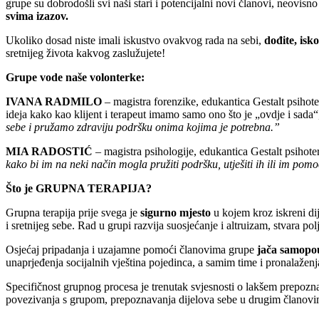
grupe su dobrodošli svi naši stari i potencijalni novi članovi, neovi
svima izazov.
Ukoliko dosad niste imali iskustvo ovakvog rada na sebi,
dođite, isk
sretnijeg života kakvog zaslužujete!
Grupe vode naše volonterke:
IVANA RADMILO
– magistra forenzike, edukantica Gestalt psihote
ideja kako kao klijent i terapeut imamo samo ono što je „ovdje i sada“,
sebe i pružamo zdraviju podršku onima kojima je potrebna.”
MIA RADOSTIĆ
– magistra psihologije, edukantica Gestalt psihote
kako bi im na neki način mogla pružiti podršku, utješiti ih ili im po
Što je GRUPNA TERAPIJA?
Grupna terapija prije svega je
sigurno mjesto
u kojem kroz iskreni dij
i sretnijeg sebe. Rad u grupi razvija suosjećanje i altruizam, stvara 
Osjećaj pripadanja i uzajamne pomoći članovima grupe
jača samopo
unaprjeđenja socijalnih vještina pojedinca, a samim time i pronalažen
Specifičnost grupnog procesa je trenutak svjesnosti o lakšem prepozn
povezivanja s grupom, prepoznavanja dijelova sebe u drugim članovima