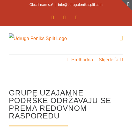
Skip
Obrati nam se!
|
info@udrugafenikssplit.com
to
Facebook
Facebook
YouTube
content
Prethodna
Slijedeća
GRUPE UZAJAMNE
PODRŠKE ODRŽAVAJU SE
PREMA REDOVNOM
RASPOREDU