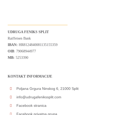
UDRUGA FENIKS SPLIT
Raiffeisen Bank
IBAN:
HR8124840081135155359
OIB
: 79068944977
MB:
5253390
KONTAKT INFORMACIJE
Poljana Grgura Ninskog 6, 21000 Split
info@udrugafenikssplit.com
Facebook stranica
Facebook privatna grupa