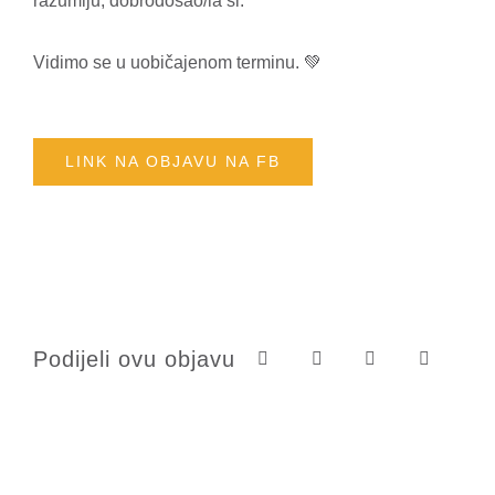
razumiju, dobrodošao/la si.
Vidimo se u uobičajenom terminu. 💚
LINK NA OBJAVU NA FB
Podijeli ovu objavu