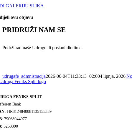
DI GALERIJU SLIKA
dijeli ovu objavu
PRIDRUŽI NAM SE
Podrži rad naše Udruge ili postani dio tima.
udrugafe_admnistracija
2026-06-04T11:33:13+02:00
4 lipnja, 2026
|
No
RUGA FENIKS SPLIT
ffeisen Bank
AN:
HR8124840081135155359
B
: 79068944977
:
5253390