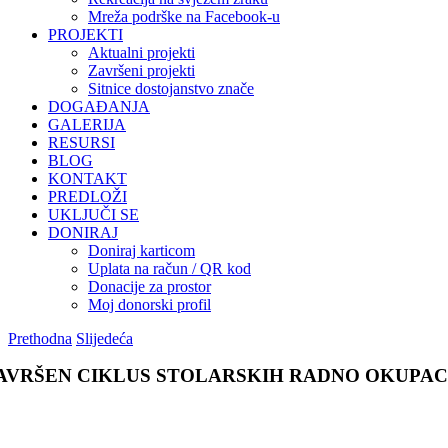
Mreža podrške na Facebook-u
PROJEKTI
Aktualni projekti
Završeni projekti
Sitnice dostojanstvo znače
DOGAĐANJA
GALERIJA
RESURSI
BLOG
KONTAKT
PREDLOŽI
UKLJUČI SE
DONIRAJ
Doniraj karticom
Uplata na račun / QR kod
Donacije za prostor
Moj donorski profil
Prethodna
Slijedeća
AVRŠEN CIKLUS STOLARSKIH RADNO OKUPAC