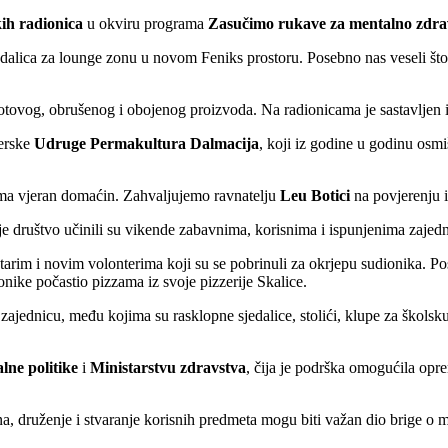
kih radionica
u okviru programa
Zasučimo rukave za mentalno zdra
 sjedalica za lounge zonu u novom Feniks prostoru. Posebno nas veseli št
tovog, obrušenog i obojenog proizvoda. Na radionicama je sastavljen i 
nerske
Udruge Permakultura Dalmacija
, koji iz godine u godinu osmi
ama vjeran domaćin. Zahvaljujemo ravnatelju
Leu Botici
na povjerenju i
bolje društvo učinili su vikende zabavnima, korisnima i ispunjenima zajed
starim i novim volonterima koji su se pobrinuli za okrjepu sudionika. P
ionike počastio pizzama iz svoje pizzerije Skalice.
zajednicu, među kojima su rasklopne sjedalice, stolići, klupe za školsk
alne politike
i
Ministarstvu zdravstva
, čija je podrška omogućila opr
a, druženje i stvaranje korisnih predmeta mogu biti važan dio brige o m