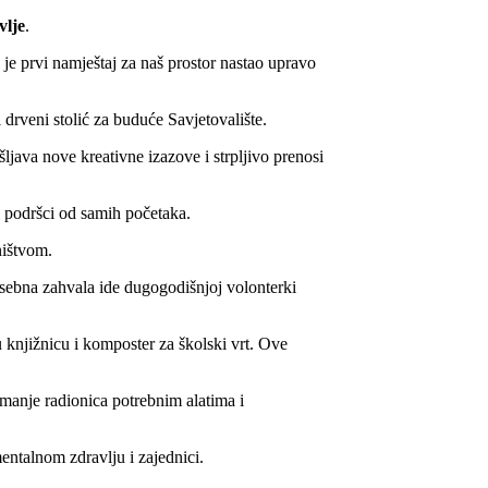
vlje
.
o je prvi namještaj za naš prostor nastao upravo
drveni stolić za buduće Savjetovalište.
šljava nove kreativne izazove i strpljivo prenosi
 podršci od samih početaka.
ništvom.
osebna zahvala ide dugogodišnjoj volonterki
u knjižnicu i komposter za školski vrt. Ove
emanje radionica potrebnim alatima i
entalnom zdravlju i zajednici.