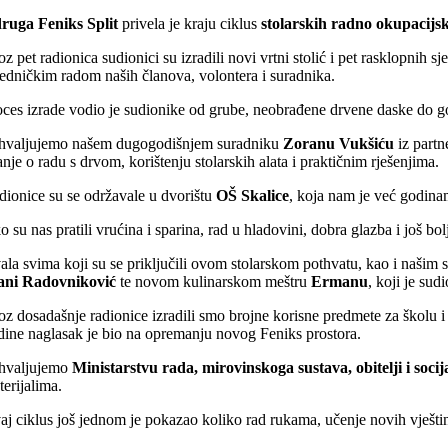
ruga Feniks Split
privela je kraju ciklus
stolarskih radno okupacijs
z pet radionica sudionici su izradili novi vrtni stolić i pet rasklopnih
jedničkim radom naših članova, volontera i suradnika.
oces izrade vodio je sudionike od grube, neobrađene drvene daske do go
hvaljujemo našem dugogodišnjem suradniku
Zoranu Vukšiću
iz part
nje o radu s drvom, korištenju stolarskih alata i praktičnim rješenjima.
dionice su se održavale u dvorištu
OŠ Skalice
, koja nam je već godin
o su nas pratili vrućina i sparina, rad u hladovini, dobra glazba i još 
ala svima koji su se priključili ovom stolarskom pothvatu, kao i našim 
ani Radovniković
te novom kulinarskom meštru
Ermanu
, koji je sud
oz dosadašnje radionice izradili smo brojne korisne predmete za školu i 
dine naglasak je bio na opremanju novog Feniks prostora.
hvaljujemo
Ministarstvu rada, mirovinskoga sustava, obitelji i socij
terijalima.
aj ciklus još jednom je pokazao koliko rad rukama, učenje novih vještin