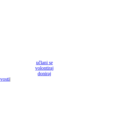
učlani se
volontiraj
doniraj
vosti
|