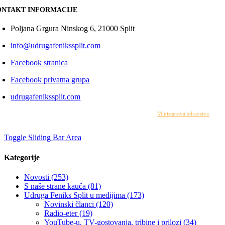
NTAKT INFORMACIJE
Poljana Grgura Ninskog 6, 21000 Split
info@udrugafenikssplit.com
Facebook stranica
Facebook privatna grupa
udrugafenikssplit.com
Izrada web stranice financirana je sredstvima
Ministarstva zdravstva
. Sadr
© 2
Toggle Sliding Bar Area
Kategorije
Novosti (253)
S naše strane kauča (81)
Udruga Feniks Split u medijima (173)
Novinski članci (120)
Radio-eter (19)
YouTube-u, TV-gostovanja, tribine i prilozi (34)