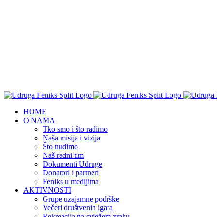
HOME
O NAMA
Tko smo i što radimo
Naša misija i vizija
Što nudimo
Naš radni tim
Dokumenti Udruge
Donatori i partneri
Feniks u medijima
AKTIVNOSTI
Grupe uzajamne podrške
Večeri društvenih igara
Rekreacija na svježem zraku