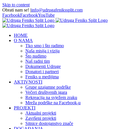
Skip to content
Obrati nam se!
|
info@udrugafenikssplit.com
Facebook
Facebook
YouTube
HOME
O NAMA
Tko smo i što radimo
Naša misija i vizija
Što nudimo
Naš radni tim
Dokumenti Udruge
Donatori i partneri
Feniks u medijima
AKTIVNOSTI
Grupe uzajamne podrške
Večeri društvenih igara
Rekreacija na svježem zraku
Mreža podrške na Facebook-u
PROJEKTI
Aktualni projekti
Završeni projekti
Sitnice dostojanstvo znače
DOGAĐANJA