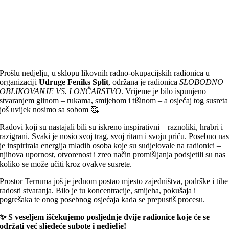
Prošlu nedjelju, u sklopu likovnih radno-okupacijskih radionica u
organizaciji
Udruge Feniks Split
, održana je radionica
SLOBODNO
OBLIKOVANJE VS. LONČARSTVO
. Vrijeme je bilo ispunjeno
stvaranjem glinom – rukama, smijehom i tišinom – a osjećaj tog susreta
još uvijek nosimo sa sobom 🥰
Radovi koji su nastajali bili su iskreno inspirativni – raznoliki, hrabri i
razigrani. Svaki je nosio svoj trag, svoj ritam i svoju priču. Posebno na
je inspirirala energija mladih osoba koje su sudjelovale na radionici –
njihova upornost, otvorenost i zreo način promišljanja podsjetili su nas
koliko se može učiti kroz ovakve susrete.
Prostor Terruma još je jednom postao mjesto zajedništva, podrške i tihe
radosti stvaranja. Bilo je tu koncentracije, smijeha, pokušaja i
pogrešaka te onog posebnog osjećaja kada se prepustiš procesu.
✨ S veseljem iščekujemo posljednje dvije radionice koje će se
održati već sljedeće subote i nedjelje!