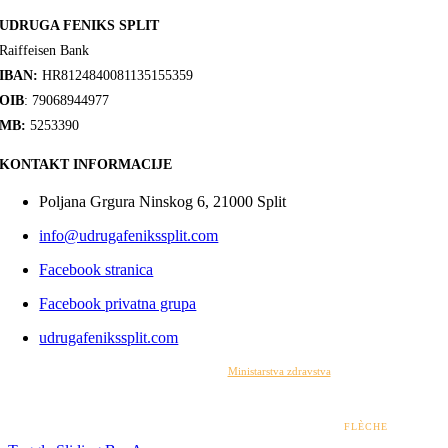
UDRUGA FENIKS SPLIT
Raiffeisen Bank
IBAN:
HR8124840081135155359
OIB
: 79068944977
MB:
5253390
KONTAKT INFORMACIJE
Poljana Grgura Ninskog 6, 21000 Split
info@udrugafenikssplit.com
Facebook stranica
Facebook privatna grupa
udrugafenikssplit.com
Izrada web stranice financirana je sredstvima
Ministarstva zdravstva
. Sadržaj web stranice
isključiva je odgovornost udruge i ni pod kojim uvjetima ne može se smatrati kao odraz
stajališta Ministarstva zdravstva.
© 2022 – 2026 UDRUGA FENIKS SPLIT | DESIGN BY
FLÈCHE