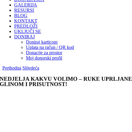
GALERIJA
RESURSI
BLOG
KONTAKT
PREDLOŽI
UKLJUČI SE
DONIRAJ
Doniraj karticom
Uplata na račun / QR kod
Donacije za prostor
Moj donorski profil
Prethodna
Slijedeća
NEDJELJA KAKVU VOLIMO – RUKE UPRLJAN
GLINOM I PRISUTNOST!