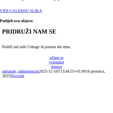
VIDI GALERIJU SLIKA
Podijeli ovu objavu
PRIDRUŽI NAM SE
Podrži rad naše Udruge ili postani dio tima.
učlani se
volontiraj
doniraj
udrugafe_admnistracija
2025-12-16T13:44:55+01:00
16 prosinca,
2025
|
Novosti
|