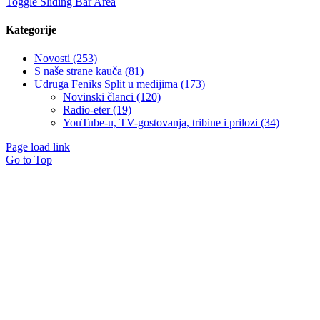
Toggle Sliding Bar Area
Kategorije
Novosti (253)
S naše strane kauča (81)
Udruga Feniks Split u medijima (173)
Novinski članci (120)
Radio-eter (19)
YouTube-u, TV-gostovanja, tribine i prilozi (34)
Page load link
Go to Top