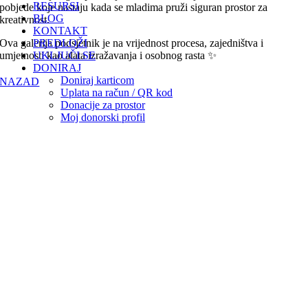
RESURSI
pobjede koje nastaju kada se mladima pruži siguran prostor za
BLOG
kreativnost.
KONTAKT
Ova galerija podsjetnik je na vrijednost procesa, zajedništva i
PREDLOŽI
umjetnosti kao alata izražavanja i osobnog rasta ✨
UKLJUČI SE
DONIRAJ
Doniraj karticom
NAZAD
Uplata na račun / QR kod
Donacije za prostor
Moj donorski profil