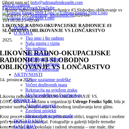
Obrati nam se!
|
info@udrugafenikssplit.com
Skip to content
Facebook
Facebook
YouTube
Likovne radno-okupacijske radionice #3 Slobodno oblikovanje vs
lončarstvo 2025
udrugafe_admnistracija
2026-04-
16T10:26:25+02:00
LIKOVNE RADNO-OKUPACIJSKE RADIONICE #3
HOME
SLOBODNO OBLIKOVANJE VS LONČARSTVO
O NAMA
Tko smo i što radimo
2025.
Naša misija i vizija
Što nudimo
LIKOVNE RADNO-OKUPACIJSKE
Naš radni tim
RADIONICE #3 SLOBODNO
Dokumenti Udruge
Donatori i partneri
OBLIKOVANJE VS LONČARSTVO
Feniks u medijima
AKTIVNOSTI
14. prosinca 2025.
Grupe uzajamne podrške
Večeri društvenih igara
Rekreacija na svježem zraku
Mreža podrške na Facebook-u
Likovna radionica
SLOBODNO OBLIKOVANJE VS.
PROJEKTI
LONČARSTVO
, održana u organizaciji
Udruge Feniks Split
, bila je
Aktualni projekti
prostor susreta, istraživanja i slobodnog izražavanja kroz glinu.
Završeni projekti
Sitnice dostojanstvo znače
Kroz proces rada nastajali su jedinstveni oblici, tragovi ruku i osobne
DOGAĐANJA
priče pretočene u materijal. Fotografije u galeriji bilježe trenutke
GALERIJA
koncentracije, igre, pokušaja i radosti stvaranja – one male, tihe