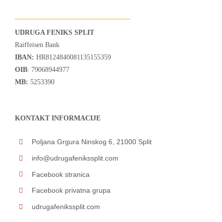
UDRUGA FENIKS SPLIT
Raiffeisen Bank
IBAN:
HR8124840081135155359
OIB
: 79068944977
MB:
5253390
KONTAKT INFORMACIJE
Poljana Grgura Ninskog 6, 21000 Split
info@udrugafenikssplit.com
Facebook stranica
Facebook privatna grupa
udrugafenikssplit.com