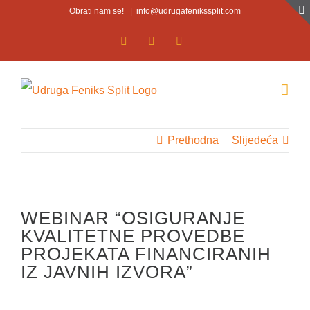
Skip
Obrati nam se!
|
info@udrugafenikssplit.com
to
Facebook
Facebook
YouTube
content
Prethodna
Slijedeća
WEBINAR “OSIGURANJE
KVALITETNE PROVEDBE
PROJEKATA FINANCIRANIH
IZ JAVNIH IZVORA”