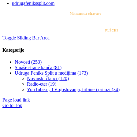
udrugafenikssplit.com
Izrada web stranice financirana je sredstvima
Ministarstva zdravstva
. Sadržaj web stranice
isključiva je odgovornost udruge i ni pod kojim uvjetima ne može se smatrati kao odraz
stajališta Ministarstva zdravstva.
© 2022 – 2026 UDRUGA FENIKS SPLIT | DESIGN BY
FLÈCHE
Toggle Sliding Bar Area
Kategorije
Novosti (253)
S naše strane kauča (81)
Udruga Feniks Split u medijima (173)
Novinski članci (120)
Radio-eter (19)
YouTube-u, TV-gostovanja, tribine i prilozi (34)
Page load link
Go to Top