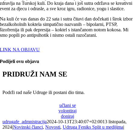
zdravlja na Turskoj kuli. Do kraja dana i još sutra održava se kreativni
event za djecu i odrasle, a sve kroz igru, radionice, yogu i slastice.
Na kuli će vas danas do 22 sata i sutra čitavi dan dočekati i širok izbor
bezalkoholnih koktela simpatično nazvanih – bipolarni, PTSP,
šizofrenija ili pak depresija – koktel s istančanom notom kokosa. Mi
smo popili po antipsihotik i nismo ostali razočarani.
LINK NA OBJAVU
Podijeli ovu objavu
PRIDRUŽI NAM SE
Podrži rad naše Udruge ili postani dio tima.
učlani se
volontiraj
doniraj
udrugafe_admnistracija
2024-10-13T23:40:07+02:00
13 listopada,
2024
|
Novinski članci
,
Novosti
,
Udruga Feniks Split u medijima
|