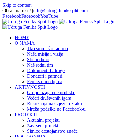
Skip to content
Obrati nam se!
|
info@udrugafenikssplit.com
Facebook
Facebook
YouTube
HOME
O NAMA
Tko smo i što radimo
Naša misija i vizija
Što nudimo
Naš radni tim
Dokumenti Udruge
Donatori i partneri
Feniks u medijima
AKTIVNOSTI
Grupe uzajamne podrške
Večeri društvenih igara
Rekreacija na svježem zraku
Mreža podrške na Facebook-u
PROJEKTI
Aktualni projekti
Završeni projekti
Sitnice dostojanstvo znače
DOGAĐANJA