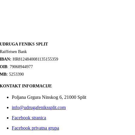
UDRUGA FENIKS SPLIT
Raiffeisen Bank
IBAN:
HR8124840081135155359
OIB
: 79068944977
MB:
5253390
KONTAKT INFORMACIJE
Poljana Grgura Ninskog 6, 21000 Split
info@udrugafenikssplit.com
Facebook stranica
Facebook privatna grupa