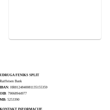
UDRUGA FENIKS SPLIT
Raiffeisen Bank
IBAN:
HR8124840081135155359
OIB
: 79068944977
MB:
5253390
KONTAKT INFORMACIJE