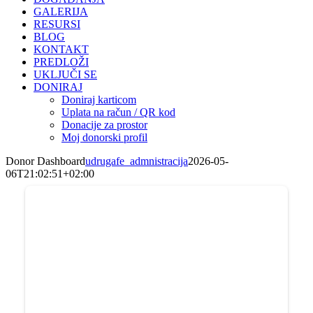
GALERIJA
RESURSI
BLOG
KONTAKT
PREDLOŽI
UKLJUČI SE
DONIRAJ
Doniraj karticom
Uplata na račun / QR kod
Donacije za prostor
Moj donorski profil
Donor Dashboard
udrugafe_admnistracija
2026-05-
06T21:02:51+02:00