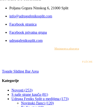
Poljana Grgura Ninskog 6, 21000 Split
info@udrugafenikssplit.com
Facebook stranica
Facebook privatna grupa
udrugafenikssplit.com
Izrada web stranice financirana je sredstvima
Ministarstva zdravstva
. Sadržaj web stranice
isključiva je odgovornost udruge i ni pod kojim uvjetima ne može se smatrati kao odraz
stajališta Ministarstva zdravstva.
© 2022 – 2026 UDRUGA FENIKS SPLIT | DESIGN BY
FLÈCHE
Toggle Sliding Bar Area
Kategorije
Novosti (253)
S naše strane kauča (81)
Udruga Feniks Split u medijima (173)
Novinski članci (120)