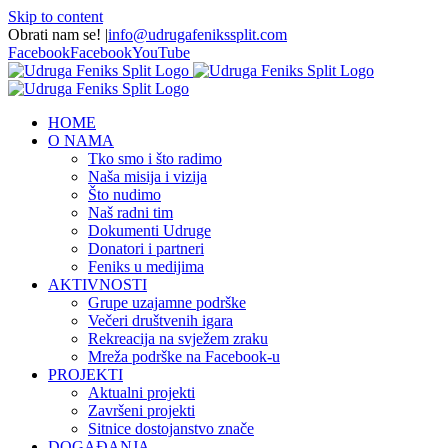
Skip to content
Obrati nam se!
|
info@udrugafenikssplit.com
Facebook
Facebook
YouTube
HOME
O NAMA
Tko smo i što radimo
Naša misija i vizija
Što nudimo
Naš radni tim
Dokumenti Udruge
Donatori i partneri
Feniks u medijima
AKTIVNOSTI
Grupe uzajamne podrške
Večeri društvenih igara
Rekreacija na svježem zraku
Mreža podrške na Facebook-u
PROJEKTI
Aktualni projekti
Završeni projekti
Sitnice dostojanstvo znače
DOGAĐANJA