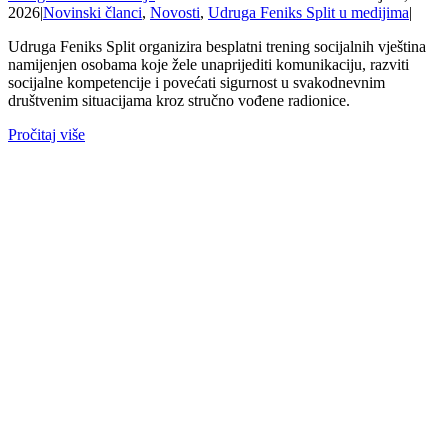
2026
|
Novinski članci
,
Novosti
,
Udruga Feniks Split u medijima
|
Udruga Feniks Split organizira besplatni trening socijalnih vještina
namijenjen osobama koje žele unaprijediti komunikaciju, razviti
socijalne kompetencije i povećati sigurnost u svakodnevnim
društvenim situacijama kroz stručno vođene radionice.
Pročitaj više