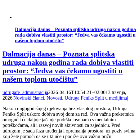
Dalmacija danas – Poznata splitska udruga nakon godina
rada dobiva vlastiti prostor: “Jedva vas čekamo ugostiti u
našem toplom utočištu”
Dalmacija danas – Poznata splitska
udruga nakon godina rada dobiva vlastiti
prostor: “Jedva vas čekamo ugostiti u
našem toplom utočištu”
udrugafe_admnistracija
2026-04-16T10:54:21+02:00
13 travnja,
2026
|
Novinski članci
,
Novosti
,
Udruga Feniks Split u medijima
|
Nakon dugogodišnjeg djelovanja bez vlastitog prostora, Udruga
Feniks Split uskoro dobiva svoj dom za rad. Ova važna prekretnica
omogućit će daljnje jačanje podrške osobama s mentalnim
poteškoćama, ali i razvoj novih aktivnosti za zajednicu. Pred
udrugom je sada faza uređenja i opremanja prostora, uz poziv svima
koji žele pomoći da se uključe i podrže ovu važnu priču.