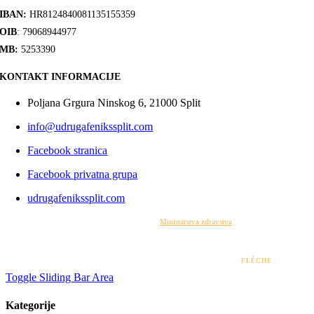
IBAN:
HR8124840081135155359
OIB
: 79068944977
MB:
5253390
KONTAKT INFORMACIJE
Poljana Grgura Ninskog 6, 21000 Split
info@udrugafenikssplit.com
Facebook stranica
Facebook privatna grupa
udrugafenikssplit.com
Izrada web stranice financirana je sredstvima
Ministarstva zdravstva
. Sadržaj web stranice
isključiva je odgovornost udruge i ni pod kojim uvjetima ne može se smatrati kao odraz
stajališta Ministarstva zdravstva.
© 2022 – 2026 UDRUGA FENIKS SPLIT | DESIGN BY
FLÈCHE
Toggle Sliding Bar Area
Kategorije