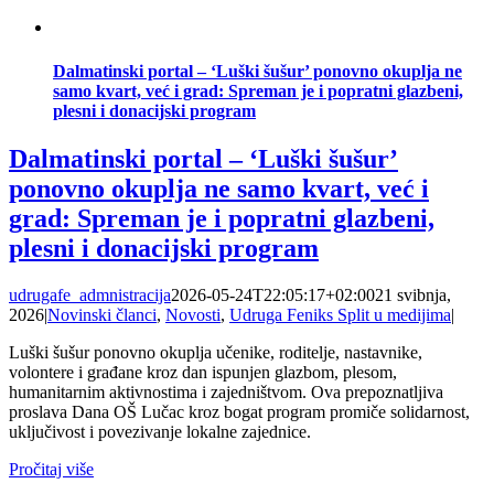
Dalmatinski portal – ‘Luški šušur’ ponovno okuplja ne
samo kvart, već i grad: Spreman je i popratni glazbeni,
plesni i donacijski program
Dalmatinski portal – ‘Luški šušur’
ponovno okuplja ne samo kvart, već i
grad: Spreman je i popratni glazbeni,
plesni i donacijski program
udrugafe_admnistracija
2026-05-24T22:05:17+02:00
21 svibnja,
2026
|
Novinski članci
,
Novosti
,
Udruga Feniks Split u medijima
|
Luški šušur ponovno okuplja učenike, roditelje, nastavnike,
volontere i građane kroz dan ispunjen glazbom, plesom,
humanitarnim aktivnostima i zajedništvom. Ova prepoznatljiva
proslava Dana OŠ Lučac kroz bogat program promiče solidarnost,
uključivost i povezivanje lokalne zajednice.
Pročitaj više