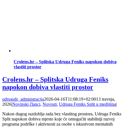
Crolens.hr – Splitska Udruga Feniks napokon dobiva
vlastiti prostor
Crolens.hr – Splitska Udruga Feniks
napokon dobiva vlastiti prostor
udrugafe_admnistracija
2026-04-16T11:08:19+02:00
13 travnja,
2026
|
Novinski članci
,
Novosti
,
Udruga Feniks Split u medijima
|
Nakon dugog razdoblja rada bez vlastitog prostora, Udruga Feniks
Split napokon dobiva mjesto koje će omogućiti stabilniji razvoj
programa podrške i aktivnosti za osobe s iskustvom mentalnih