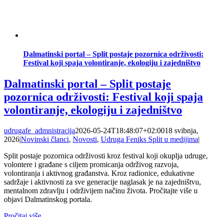
Dalmatinski portal – Split postaje pozornica održivosti:
Festival koji spaja volontiranje, ekologiju i zajedništvo
Dalmatinski portal – Split postaje
pozornica održivosti: Festival koji spaja
volontiranje, ekologiju i zajedništvo
udrugafe_admnistracija
2026-05-24T18:48:07+02:00
18 svibnja,
2026
|
Novinski članci
,
Novosti
,
Udruga Feniks Split u medijima
|
Split postaje pozornica održivosti kroz festival koji okuplja udruge,
volontere i građane s ciljem promicanja održivog razvoja,
volontiranja i aktivnog građanstva. Kroz radionice, edukativne
sadržaje i aktivnosti za sve generacije naglasak je na zajedništvu,
mentalnom zdravlju i održivijem načinu života. Pročitajte više u
objavi Dalmatinskog portala.
Pročitaj više