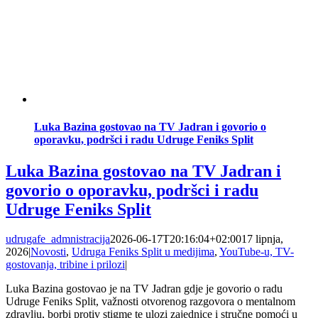
Luka Bazina gostovao na TV Jadran i govorio o
oporavku, podršci i radu Udruge Feniks Split
Luka Bazina gostovao na TV Jadran i
govorio o oporavku, podršci i radu
Udruge Feniks Split
udrugafe_admnistracija
2026-06-17T20:16:04+02:00
17 lipnja,
2026
|
Novosti
,
Udruga Feniks Split u medijima
,
YouTube-u, TV-
gostovanja, tribine i prilozi
|
Luka Bazina gostovao je na TV Jadran gdje je govorio o radu
Udruge Feniks Split, važnosti otvorenog razgovora o mentalnom
zdravlju, borbi protiv stigme te ulozi zajednice i stručne pomoći u