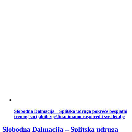
Slobodna Dalmacija – Splitska udruga pokreće besplatni
trening socijalnih vještina: imamo raspored i sve detalje
Slobodna Dalmacija – Splitska udruga