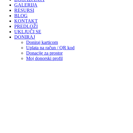
GALERIJA
RESURSI
BLOG
KONTAKT
PREDLOŽI
UKLJUČI SE
DONIRAJ
Doniraj karticom
Uplata na račun / QR kod
Donacije za prostor
Moj donorski profil