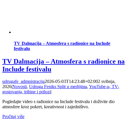
TV Dalmacija – Atmosfera s radionice na Include
festivalu
TV Dalmacija – Atmosfera s radionice na
Include festivalu
udrugafe_admnistracija
2026-05-03T14:23:48+02:00
2 svibnja,
2026
|
Novosti
,
Udruga Feniks Split u medijima
,
YouTube-u, TV-
gostovanja, tribine i prilozi
|
Pogledajte video s radionice na Include festivalu i doživite dio
atmosfere kroz pokret, kreativnost i zajedništvo.
Pročitaj više