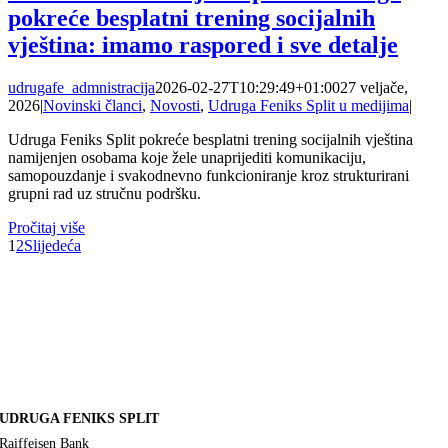
pokreće besplatni trening socijalnih
vještina: imamo raspored i sve detalje
udrugafe_admnistracija
2026-02-27T10:29:49+01:00
27 veljače,
2026
|
Novinski članci
,
Novosti
,
Udruga Feniks Split u medijima
|
Udruga Feniks Split pokreće besplatni trening socijalnih vještina
namijenjen osobama koje žele unaprijediti komunikaciju,
samopouzdanje i svakodnevno funkcioniranje kroz strukturirani
grupni rad uz stručnu podršku.
Pročitaj više
1
2
Slijedeća
UDRUGA FENIKS SPLIT
Raiffeisen Bank