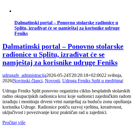
Dalmatinski portal – Ponovno stolarske radionice u
Splitu, izrađivat će se namještaj za korisnike udruge
Feniks
Dalmatinski portal – Ponovno stolarske
radionice u Splitu, izrađivat će se
namještaj za korisnike udruge Feniks
udrugafe_admnistracija
2026-05-24T20:20:18+02:00
22 svibnja,
2026
|
Novinski članci
,
Novosti
,
Udruga Feniks Split u medijima
|
Udruga Feniks Split ponovno organizira ciklus besplatnih stolarskih
radno okupacijskih radionica kroz koje sudionici zajedničkim radom
izrađuju i montiraju drveni vrtni namještaj za buduću zonu opuštanja
korisnika Udruge. Radionice potiču razvoj vještina, kreativnost,
uključivost i povezivanje kroz praktičan rad u zajednici.
Pročitaj više