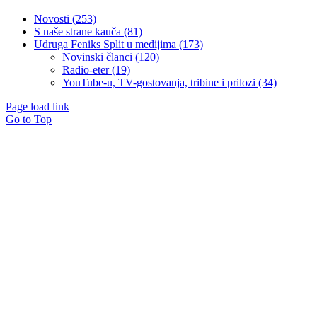
Novosti (253)
S naše strane kauča (81)
Udruga Feniks Split u medijima (173)
Novinski članci (120)
Radio-eter (19)
YouTube-u, TV-gostovanja, tribine i prilozi (34)
Page load link
Go to Top