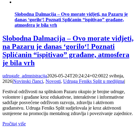
Slobodna Dalmacija – Ovo morate vidjeti, na Pazaru je
danas ‘gorilo‘! Poznati Splićanin “ispitivao” građane,
atmosfera je bila vrh
Slobodna Dalmacija – Ovo morate vidjeti,
na Pazaru je danas ‘gorilo‘! Poznati
Splićanin “ispitivao” građane, atmosfera
je bila vrh
udrugafe_admnistracija
2026-05-24T20:24:24+02:00
22 svibnja,
2026
|
Novinski članci
,
Novosti
,
Udruga Feniks Split u medijima
|
Festival održivosti na splitskom Pazaru okupio je brojne udruge,
volontere i građane kroz edukativne, interaktivne i informativne
sadržaje posvećene održivom razvoju, zdravlju i aktivnom
građanstvu. Udruga Feniks Split sudjelovala je kroz aktivnosti
usmjerene na promociju mentalnog zdravlja i povezivanje zajednice.
Pročitaj više