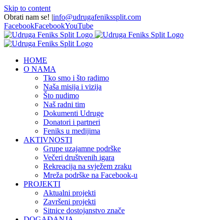
Skip to content
Obrati nam se!
|
info@udrugafenikssplit.com
Facebook
Facebook
YouTube
HOME
O NAMA
Tko smo i što radimo
Naša misija i vizija
Što nudimo
Naš radni tim
Dokumenti Udruge
Donatori i partneri
Feniks u medijima
AKTIVNOSTI
Grupe uzajamne podrške
Večeri društvenih igara
Rekreacija na svježem zraku
Mreža podrške na Facebook-u
PROJEKTI
Aktualni projekti
Završeni projekti
Sitnice dostojanstvo znače
DOGAĐANJA