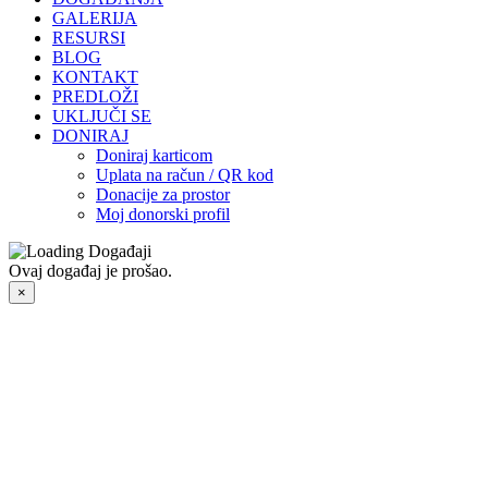
GALERIJA
RESURSI
BLOG
KONTAKT
PREDLOŽI
UKLJUČI SE
DONIRAJ
Doniraj karticom
Uplata na račun / QR kod
Donacije za prostor
Moj donorski profil
Ovaj događaj je prošao.
×