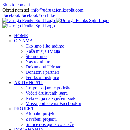
Skip to content
Obrati nam se!
|
info@udrugafenikssplit.com
Facebook
Facebook
YouTube
HOME
O NAMA
Tko smo i što radimo
Naša misija i vizija
Što nudimo
Naš radni tim
Dokumenti Udruge
Donatori i partneri
Feniks u medijima
AKTIVNOSTI
Grupe uzajamne podrške
Večeri društvenih igara
Rekreacija na svježem zraku
Mreža podrške na Facebook-u
PROJEKTI
Aktualni projekti
Završeni projekti
Sitnice dostojanstvo znače
DOGAĐANJA