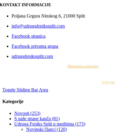
KONTAKT INFORMACIJE
Poljana Grgura Ninskog 6, 21000 Split
info@udrugafenikssplit.com
Facebook stranica
Facebook privatna grupa
udrugafenikssplit.com
Izrada web stranice financirana je sredstvima
Ministarstva zdravstva
. Sadržaj web stranice
isključiva je odgovornost udruge i ni pod kojim uvjetima ne može se smatrati kao odraz
stajališta Ministarstva zdravstva.
© 2022 – 2026 UDRUGA FENIKS SPLIT | DESIGN BY
FLÈCHE
Toggle Sliding Bar Area
Kategorije
Novosti (253)
S naše strane kauča (81)
Udruga Feniks Split u medijima (173)
Novinski članci (120)