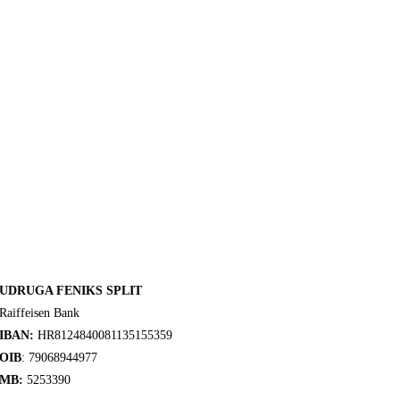
UDRUGA FENIKS SPLIT
Raiffeisen Bank
IBAN:
HR8124840081135155359
OIB
: 79068944977
MB:
5253390