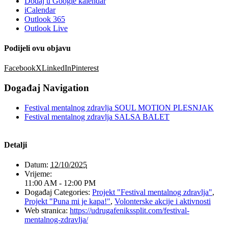
Dodaj u Google kalendar
iCalendar
Outlook 365
Outlook Live
Podijeli ovu objavu
Facebook
X
LinkedIn
Pinterest
Događaj Navigation
Festival mentalnog zdravlja SOUL MOTION PLESNJAK
Festival mentalnog zdravlja SALSA BALET
Detalji
Datum:
12/10/2025
Vrijeme:
11:00 AM - 12:00 PM
Događaj Categories:
Projekt "Festival mentalnog zdravlja"
,
Projekt "Puna mi je kapa!"
,
Volonterske akcije i aktivnosti
Web stranica:
https://udrugafenikssplit.com/festival-
mentalnog-zdravlja/