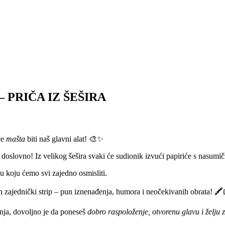
 – PRIČA IZ ŠEŠIRA
će
mašta
biti naš glavni alat!
🎨✨
doslovno! Iz velikog šešira svaki će sudionik izvući papiriće s nasum
ču koju ćemo svi zajedno osmisliti.
an zajednički strip – pun iznenađenja, humora i neočekivanih obrata!
🖍️
nja, dovoljno je da poneseš
dobro raspoloženje, otvorenu glavu i želju 