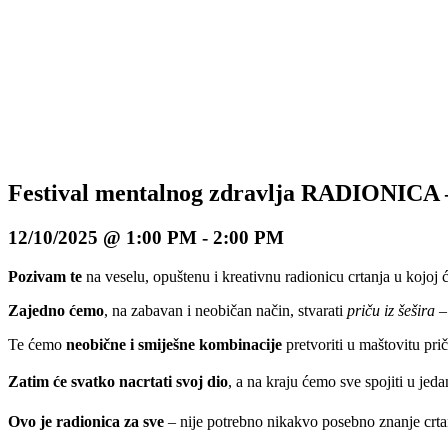
Festival mentalnog zdravlja RADIONICA
12/10/2025 @ 1:00 PM
-
2:00 PM
Pozivam te
na veselu, opuštenu i kreativnu radionicu crtanja u kojoj 
Zajedno ćemo
, na zabavan i neobičan način, stvarati
priču iz šešira
– 
Te ćemo
neobične i smiješne kombinacije
pretvoriti u maštovitu pri
Zatim će svatko nacrtati svoj dio
, a na kraju ćemo sve spojiti u jed
Ovo je radionica za sve
– nije potrebno nikakvo posebno znanje crta