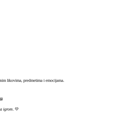
ičnim likovima, predmetima i emocijama.
📖
za igrom
.
💛