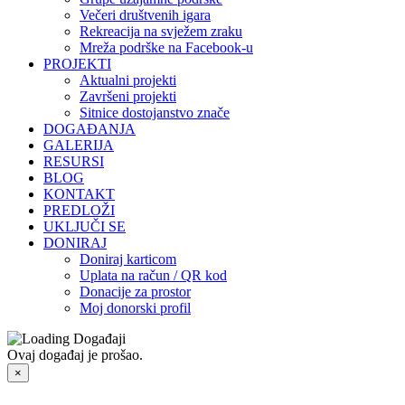
Večeri društvenih igara
Rekreacija na svježem zraku
Mreža podrške na Facebook-u
PROJEKTI
Aktualni projekti
Završeni projekti
Sitnice dostojanstvo znače
DOGAĐANJA
GALERIJA
RESURSI
BLOG
KONTAKT
PREDLOŽI
UKLJUČI SE
DONIRAJ
Doniraj karticom
Uplata na račun / QR kod
Donacije za prostor
Moj donorski profil
Ovaj događaj je prošao.
×