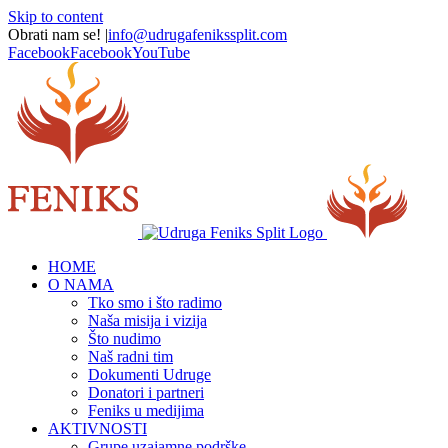
Skip to content
Obrati nam se!
|
info@udrugafenikssplit.com
Facebook
Facebook
YouTube
HOME
O NAMA
Tko smo i što radimo
Naša misija i vizija
Što nudimo
Naš radni tim
Dokumenti Udruge
Donatori i partneri
Feniks u medijima
AKTIVNOSTI
Grupe uzajamne podrške