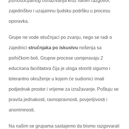
psihosocijalnog osnaživanja
kroz iskren razgovor,
zajedništvo i uzajamnu ljudsku podršku u procesu
oporavka.
Grupe ne vode stručnjaci po zvanju, nego se radi o
zajednici
stručnjaka po iskustvu
nošenja sa
psihičkom boli. Grupne procese usmjeravaju 2
educirana
facilitatora
čija je uloga stvoriti sigurno i
tolerantno okruženje u kojem će sudionici imati
podjednak prostor i vrijeme za izražavanje. Poštuju se
pravila jednakosti, ravnopravnosti, povjerljivosti i
anonimnosti.
Na našim se grupama sastajemo da bismo razgovarali