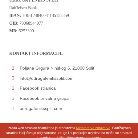
UDRUGA FENIKS SPLIT
Raiffeisen Bank
IBAN:
HR8124840081135155359
OIB
: 79068944977
MB:
5253390
KONTAKT INFORMACIJE
Poljana Grgura Ninskog 6, 21000 Split
info@udrugafenikssplit.com
Facebook stranica
Facebook privatna grupa
udrugafenikssplit.com
Izrada web stranice financirana je sredstvima
Ministarstva zdravstva
. Sadržaj web
stranice isključiva je odgovornost udruge i ni pod kojim uvjetima ne može se smatrati
kao odraz stajališta Ministarstva zdravstva.