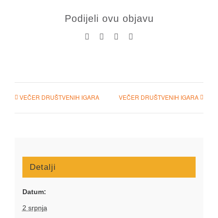
Podijeli ovu objavu
Facebook
X
LinkedIn
Pinterest
VEČER DRUŠTVENIH IGARA
VEČER DRUŠTVENIH IGARA
Detalji
Datum:
2 srpnja