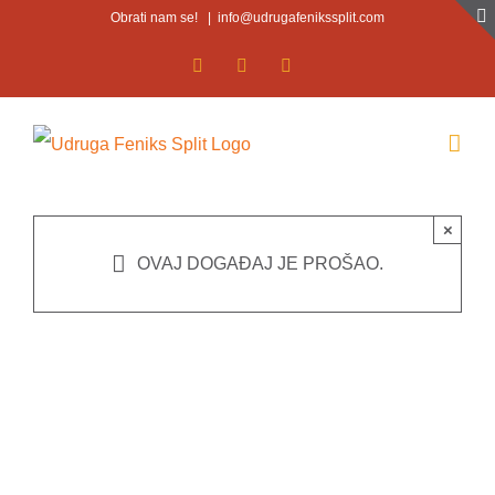
Skip
Obrati nam se!
|
info@udrugafenikssplit.com
to
Facebook
Facebook
YouTube
content
×
OVAJ DOGAĐAJ JE PROŠAO.