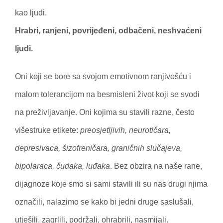
kao ljudi.
Hrabri, ranjeni, povrijeđeni, odbačeni, neshvaćeni
ljudi.
Oni koji se bore sa svojom emotivnom ranjivošću i
malom tolerancijom na besmisleni život koji se svodi
na preživljavanje. Oni kojima su stavili razne, često
višestruke etikete:
preosjetljivih, neurotičara,
depresivaca, šizofreničara, graničnih slučajeva,
bipolaraca, čudaka, luđaka
. Bez obzira na naše rane,
dijagnoze koje smo si sami stavili ili su nas drugi njima
označili, nalazimo se kako bi jedni druge saslušali,
utješili, zagrlili, podržali, ohrabrili, nasmijali.