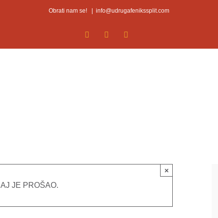
Obrati nam se!
|
info@udrugafenikssplit.com
Facebook
Facebook
YouTube
×
AJ JE PROŠAO.