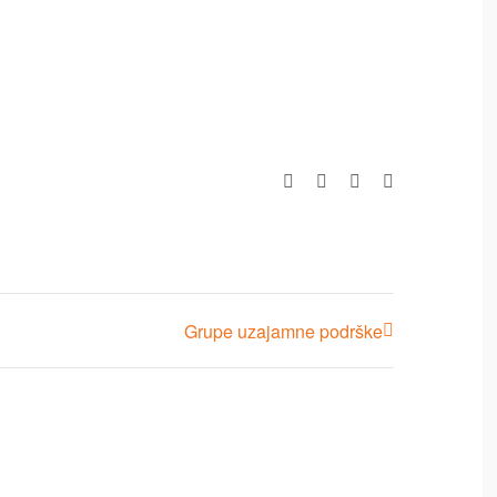
Facebook
X
LinkedIn
Pinterest
Grupe uzajamne podrške