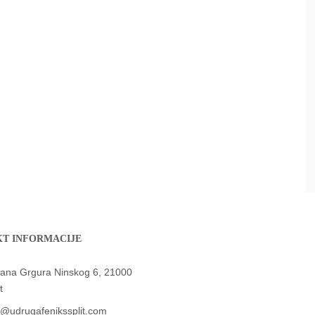
T INFORMACIJE
jana Grgura Ninskog 6, 21000
t
o@udrugafenikssplit.com