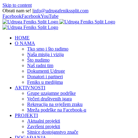
Skip to content
Obrati nam se!
|
info@udrugafenikssplit.com
Facebook
Facebook
YouTube
HOME
O NAMA
Tko smo i što radimo
Naša misija i vizija
Što nudimo
Naš radni tim
Dokumenti Udruge
Donatori i partneri
Feniks u medijima
AKTIVNOSTI
Grupe uzajamne podrške
Večeri društvenih igara
Rekreacija na svježem zraku
Mreža podrške na Facebook-u
PROJEKTI
Aktualni projekti
Završeni projekti
Sitnice dostojanstvo znače
DOGAĐANJA