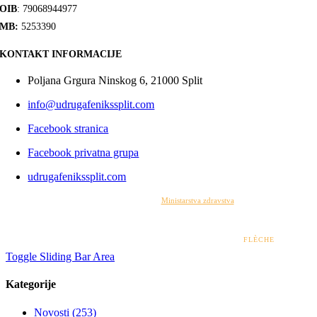
OIB
: 79068944977
MB:
5253390
KONTAKT INFORMACIJE
Poljana Grgura Ninskog 6, 21000 Split
info@udrugafenikssplit.com
Facebook stranica
Facebook privatna grupa
udrugafenikssplit.com
Izrada web stranice financirana je sredstvima
Ministarstva zdravstva
. Sadržaj web stranice
isključiva je odgovornost udruge i ni pod kojim uvjetima ne može se smatrati kao odraz
stajališta Ministarstva zdravstva.
© 2022 – 2026 UDRUGA FENIKS SPLIT | DESIGN BY
FLÈCHE
Toggle Sliding Bar Area
Kategorije
Novosti (253)