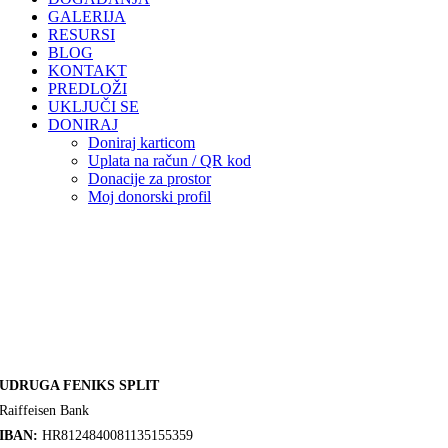
GALERIJA
RESURSI
BLOG
KONTAKT
PREDLOŽI
UKLJUČI SE
DONIRAJ
Doniraj karticom
Uplata na račun / QR kod
Donacije za prostor
Moj donorski profil
UDRUGA FENIKS SPLIT
Raiffeisen Bank
IBAN:
HR8124840081135155359