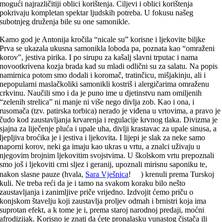
mogući najrazličitiji oblici korištenja. Ciljevi i oblici korištenja
pokrivaju kompletan spektar ljudskih potreba. U fokusu našeg
subotnjeg druženja bile su one samonikle.
Kamo god je Antonija kročila “nicale su” korisne i ljekovite biljke
Prva se ukazala ukusna samonikla loboda pa, poznata kao “omraženi
korov”, jestiva pirika. I po sirupu za kašalj slavni trputac i nama
novootkrivena kozja brada kad su mladi odlični su za salatu. Na popis
namirnica potom smo dodali i koromač, tratinčicu, mišjakinju, ali i
nepopularni maslačkoliki samonikli kostriš i alergičarima omraženu
crkvinu. Naučili smo i da je puno ime u djetinstvu nam omiljenih
“zelenih strelica” ni manje ni više nego divlja zob. Kao i ona, i
rusomača (tzv. patirska torbica) nerado je viđena u vrtovima, a pravo je
čudo kod zaustavljanja krvarenja i regulacije krvnog tlaka. Divizma je
sjajna za liječenje pluća i upale uha, divlji krastavac za upale sinusa, a
ljepljiva broćika je i jestiva i ljekovita. I lijepi je slak za neke samo
naporni korov, neki ga imaju kao ukras u vrtu, a znalci uživaju u
njegovim brojnim ljekovitim svojstvima. U školskom vrtu prepoznali
smo još i ljekoviti crni sljez i geranij, upoznali mirisnu saponiku te,
nakon slasne pauze (hvala,
Sara Vješnica
!
) krenuli prema Turskoj
kuli. Ne treba reći da je i tamo na svakom koraku bilo nešto
zaustavljanja i zanimljive priče vrijedno. Izdvojit ćemo priču o
konjskom štavelju koji zaustavlja proljev odmah i brnistri koja ima
suprotan efekt, a k tome je i, prema staroj narodnoj predaji, moćni
afrodizijak. Korisno je znati da ćete pronalasku vunastog čistača ili