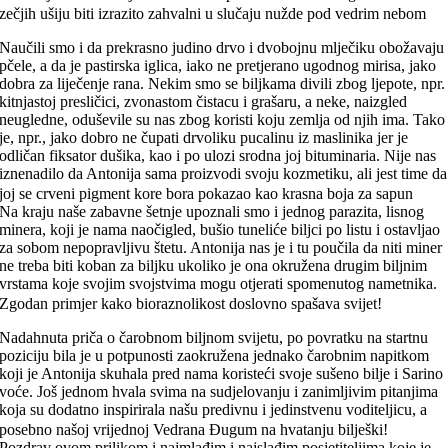
zečjih ušiju biti izrazito zahvalni u slučaju nužde pod vedrim nebom
Naučili smo i da prekrasno judino drvo i dvobojnu mlječiku obožavaju
pčele, a da je pastirska iglica, iako ne pretjerano ugodnog mirisa, jako
dobra za liječenje rana. Nekim smo se biljkama divili zbog ljepote, npr.
kitnjastoj presličici, zvonastom čistacu i grašaru, a neke, naizgled
neugledne, oduševile su nas zbog koristi koju zemlja od njih ima. Tako
je, npr., jako dobro ne čupati drvoliku pucalinu iz maslinika jer je
odličan fiksator dušika, kao i po ulozi srodna joj bituminaria. Nije nas
iznenadilo da Antonija sama proizvodi svoju kozmetiku, ali jest time da
joj se crveni pigment kore bora pokazao kao krasna boja za sapun
Na kraju naše zabavne šetnje upoznali smo i jednog parazita, lisnog
minera, koji je nama naočigled, bušio tuneliće biljci po listu i ostavljao
za sobom nepopravljivu štetu. Antonija nas je i tu poučila da niti miner
ne treba biti koban za biljku ukoliko je ona okružena drugim biljnim
vrstama koje svojim svojstvima mogu otjerati spomenutog nametnika.
Zgodan primjer kako bioraznolikost doslovno spašava svijet!
Nadahnuta priča o čarobnom biljnom svijetu, po povratku na startnu
poziciju bila je u potpunosti zaokružena jednako čarobnim napitkom
koji je Antonija skuhala pred nama koristeći svoje sušeno bilje i Sarino
voće. Još jednom hvala svima na sudjelovanju i zanimljivim pitanjima
koja su dodatno inspirirala našu predivnu i jedinstvenu voditeljicu, a
posebno našoj vrijednoj Vedrana Đugum na hvatanju bilješki!
Pozdrav ovom prilikom i najmlađim i najslađim posjetiteljima koje je