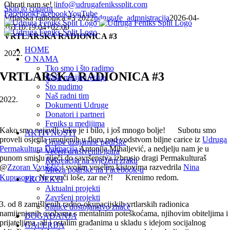
Obrati nam se!
|
info@udrugafenikssplit.com
Skip to content
Facebook
Facebook
YouTube
Vrtlarska radionica #3 2022
udrugafe_admnistracija
2026-04-
16T10:19:04+02:00
VRTLARSKA RADIONICA #3
HOME
2022.
O NAMA
Tko smo i što radimo
VRTLARSKA RADIONICA #3
Naša misija i vizija
Što nudimo
Naš radni tim
2022.
Dokumenti Udruge
Donatori i partneri
Feniks u medijima
Kako smo najavili, tako je i bilo, i još mnogo bolje!
Subotu smo
AKTIVNOSTI
proveli osjetila uronjenih u floru pod vodstvom biljne carice iz
Udruga
Grupe uzajamne podrške
Permakultura Dalmacija
Antonija Mihaljević, a nedjelju nam je u
Večeri društvenih igara
punom smislu riječi do savršenstva izbrusio dragi Permakulturaš
Rekreacija na svježem zraku
@
Zzoran Vvukšić
i svojim veselim kistovima razvedrila
Nina
Mreža podrške na Facebook-u
Kupusovic
. Ne zvuči loše, zar ne?!
Krenimo redom.
PROJEKTI
Aktualni projekti
Završeni projekti
3. od 8 zamišljenih radno-okupacijskih vrtlarskih radionica
Sitnice dostojanstvo znače
namijenjenih osobama s mentalnim poteškoćama, njihovim obiteljima i
DOGAĐANJA
prijateljima, ali i ostalim građanima u skladu s idejom socijalnog
GALERIJA