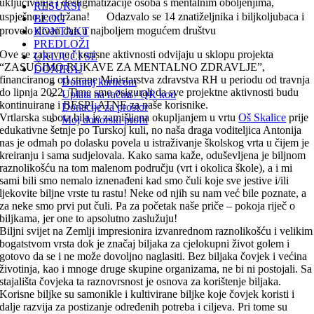
uključivanja i destigmatizacije osoba s mentalnim oboljenjima,
RESURSI
uspješno je održana!
Odazvalo se 14 znatiželjnika i biljkoljubaca i
BLOG
provelo divan dan u najboljem mogućem društvu
KONTAKT
PREDLOŽI
Ove se zabavne i korisne aktivnosti odvijaju u sklopu projekta
UKLJUČI SE
“ZASUČIMO RUKAVE ZA MENTALNO ZDRAVLJE”,
DONIRAJ
financiranog od strane Ministarstva zdravstva RH u periodu od travnja
Doniraj karticom
do lipnja 2022. Time smo osigurali da sve projektne aktivnosti budu
Uplata na račun / QR kod
kontinuirane i BESPLATNE za naše korisnike.
Donacije za prostor
Vrtlarska subota bila je zamišljena okupljanjem u vrtu
Oš Skalice
prije
Moj donorski profil
edukativne šetnje po Turskoj kuli, no naša draga voditeljica Antonija
nas je odmah po dolasku povela u istraživanje školskog vrta u čijem je
kreiranju i sama sudjelovala. Kako sama kaže, oduševljena je biljnom
raznolikošću na tom malenom području (vrt i okolica škole), a i mi
sami bili smo nemalo iznenađeni kad smo čuli koje sve jestive i/ili
ljekovite biljne vrste tu rastu! Neke od njih su nam već bile poznate, a
za neke smo prvi put čuli. Pa za početak naše priče – pokoja riječ o
biljkama, jer one to apsolutno zaslužuju!
Biljni svijet na Zemlji impresionira izvanrednom raznolikošću i velikim
bogatstvom vrsta dok je značaj biljaka za cjelokupni život golem i
gotovo da se i ne može dovoljno naglasiti. Bez biljaka čovjek i većina
životinja, kao i mnoge druge skupine organizama, ne bi ni postojali. Sa
stajališta čovjeka ta raznovrsnost je osnova za korištenje biljaka.
Korisne biljke su samonikle i kultivirane biljke koje čovjek koristi i
dalje razvija za postizanje određenih potreba i ciljeva. Pri tome su