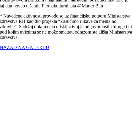
taj dan poveo u šetnju Permakulturni tata @Marko Ban
* Navedene aktivnosti provode se uz financijsku potporu Ministarstva
zdravstva RH kao dio projekta “Zasučimo rukave za mentalno
zdravlje”. Sadržaj dokumenta u isključivoj je odgovornosti Udruge i ni
pod kojim uvjetima se ne može smatrati odrazom stajališta Ministarstva
zdravstva.
NAZAD NA GALERIJU