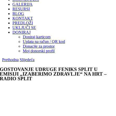
GALERIJA
RESURSI
BLOG
KONTAKT
PREDLOŽI
UKLJUČI SE
DONIRAJ
Doniraj karticom
Uplata na račun / QR kod
Donacije za prostor
Moj donorski profil
Prethodna
Slijedeća
GOSTOVANJE UDRUGE FENIKS SPLIT U
EMISIJI „IZABERIMO ZDRAVLJE“ NA HRT –
RADIO SPLIT