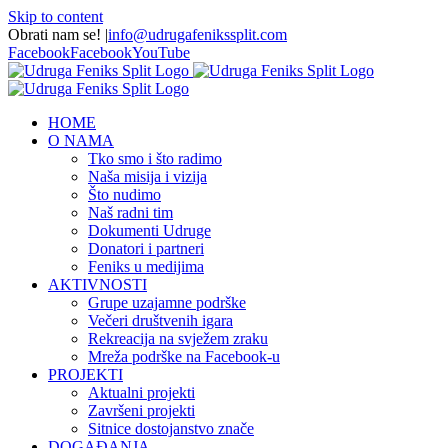
Skip to content
Obrati nam se!
|
info@udrugafenikssplit.com
Facebook
Facebook
YouTube
HOME
O NAMA
Tko smo i što radimo
Naša misija i vizija
Što nudimo
Naš radni tim
Dokumenti Udruge
Donatori i partneri
Feniks u medijima
AKTIVNOSTI
Grupe uzajamne podrške
Večeri društvenih igara
Rekreacija na svježem zraku
Mreža podrške na Facebook-u
PROJEKTI
Aktualni projekti
Završeni projekti
Sitnice dostojanstvo znače
DOGAĐANJA