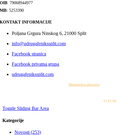
OIB
: 79068944977
MB:
5253390
KONTAKT INFORMACIJE
Poljana Grgura Ninskog 6, 21000 Split
info@udrugafenikssplit.com
Facebook stranica
Facebook privatna grupa
udrugafenikssplit.com
Izrada web stranice financirana je sredstvima
Ministarstva zdravstva
. Sadržaj web stranice
isključiva je odgovornost udruge i ni pod kojim uvjetima ne može se smatrati kao odraz
stajališta Ministarstva zdravstva.
© 2022 – 2026 UDRUGA FENIKS SPLIT | DESIGN BY
FLÈCHE
Toggle Sliding Bar Area
Kategorije
Novosti (253)