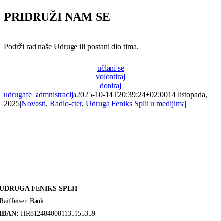
PRIDRUŽI NAM SE
Podrži rad naše Udruge ili postani dio tima.
učlani se
volontiraj
doniraj
udrugafe_admnistracija
2025-10-14T20:39:24+02:00
14 listopada,
2025
|
Novosti
,
Radio-eter
,
Udruga Feniks Split u medijima
|
UDRUGA FENIKS SPLIT
Raiffeisen Bank
IBAN:
HR8124840081135155359