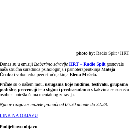
photo by:
Radio Split / HR
Danas su u emisiji
Izaberimo zdravlje
HRT – Radio Split
gostovale
naša stručna suradnica psihologinja i psihoterapeutkinja
Mateja
Črnko
i volonterka peer stručnjakinja
Elena Mrčela
.
Pričale su o našem radu,
uslugama koje nudimo
,
festivalu
,
grupama
podrške
,
prevenciji
te o
stigmi i predrasudama
s kakvima se susreć
osobe s poteškoćama mentalnog zdravlja.
Njihov razgovor možete pronaći od 06:30 minute do 32:28.
LINK NA OBJAVU
Podijeli ovu objavu