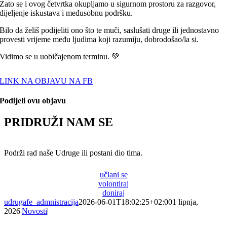
Zato se i ovog četvrtka okupljamo u sigurnom prostoru za razgovor,
dijeljenje iskustava i međusobnu podršku.
Bilo da želiš podijeliti ono što te muči, saslušati druge ili jednostavno
provesti vrijeme među ljudima koji razumiju, dobrodošao/la si.
Vidimo se u uobičajenom terminu. 💚
LINK NA OBJAVU NA FB
Podijeli ovu objavu
PRIDRUŽI NAM SE
Podrži rad naše Udruge ili postani dio tima.
učlani se
volontiraj
doniraj
udrugafe_admnistracija
2026-06-01T18:02:25+02:00
1 lipnja,
2026
|
Novosti
|