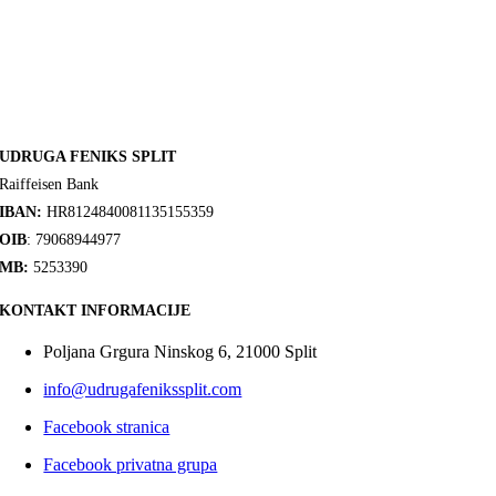
UDRUGA FENIKS SPLIT
Raiffeisen Bank
IBAN:
HR8124840081135155359
OIB
: 79068944977
MB:
5253390
KONTAKT INFORMACIJE
Poljana Grgura Ninskog 6, 21000 Split
info@udrugafenikssplit.com
Facebook stranica
Facebook privatna grupa