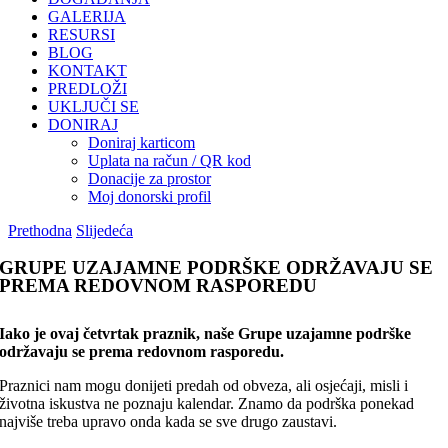
GALERIJA
RESURSI
BLOG
KONTAKT
PREDLOŽI
UKLJUČI SE
DONIRAJ
Doniraj karticom
Uplata na račun / QR kod
Donacije za prostor
Moj donorski profil
Prethodna
Slijedeća
GRUPE UZAJAMNE PODRŠKE ODRŽAVAJU SE
PREMA REDOVNOM RASPOREDU
Iako je ovaj četvrtak praznik, naše Grupe uzajamne podrške
održavaju se prema redovnom rasporedu.
Praznici nam mogu donijeti predah od obveza, ali osjećaji, misli i
životna iskustva ne poznaju kalendar. Znamo da podrška ponekad
najviše treba upravo onda kada se sve drugo zaustavi.