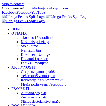
Skip to content
Obrati nam se!
|
info@udrugafenikssplit.com
Facebook
Facebook
YouTube
HOME
O NAMA
Tko smo i što radimo
Naša misija i vizija
Što nudimo
Naš radni tim
Dokumenti Udruge
Donatori i partneri
Feniks u medijima
AKTIVNOSTI
Grupe uzajamne podrške
Večeri društvenih igara
Rekreacija na svježem zraku
Mreža podrške na Facebook-u
PROJEKTI
Aktualni projekti
Završeni projekti
Sitnice dostojanstvo znače
DOGAĐANJA