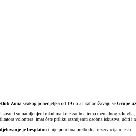
Klub Zona
svakog ponedjeljka od 19 do 21 sat održavaju se
Grupe uz
i susreti su namijenjeni mladima koje zanima tema mentalnog zdravlja, 
ilitatora volontera, imat ćete priliku razmijeniti osobna iskustva, učiti i
djelovanje je besplatno
i nije potrebna prethodna rezervacija mjesta –