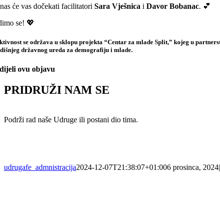
nas će vas dočekati facilitatori
Sara Vješnica
i
Davor Bobanac
. 💕
dimo se! 💖
ktivnost se održava u sklopu projekta “Centar za mlade Split,” kojeg u partnerst
dišnjeg državnog ureda za demografiju i mlade.
dijeli ovu objavu
PRIDRUŽI NAM SE
Podrži rad naše Udruge ili postani dio tima.
udrugafe_admnistracija
2024-12-07T21:38:07+01:00
6 prosinca, 2024
|