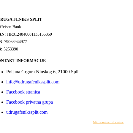
RUGA FENIKS SPLIT
ffeisen Bank
AN:
HR8124840081135155359
B
: 79068944977
:
5253390
NTAKT INFORMACIJE
Poljana Grgura Ninskog 6, 21000 Split
info@udrugafenikssplit.com
Facebook stranica
Facebook privatna grupa
udrugafenikssplit.com
Izrada web stranice financirana je sredstvima
Ministarstva zdravstva
. Sadr
© 2