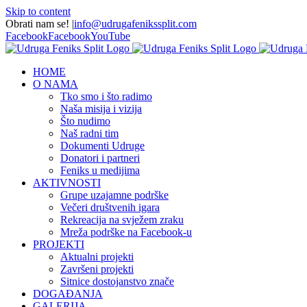
Skip to content
Obrati nam se!
|
info@udrugafenikssplit.com
Facebook
Facebook
YouTube
HOME
O NAMA
Tko smo i što radimo
Naša misija i vizija
Što nudimo
Naš radni tim
Dokumenti Udruge
Donatori i partneri
Feniks u medijima
AKTIVNOSTI
Grupe uzajamne podrške
Večeri društvenih igara
Rekreacija na svježem zraku
Mreža podrške na Facebook-u
PROJEKTI
Aktualni projekti
Završeni projekti
Sitnice dostojanstvo znače
DOGAĐANJA
GALERIJA