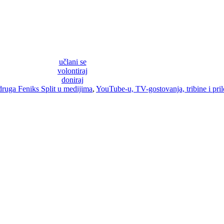
učlani se
volontiraj
doniraj
ruga Feniks Split u medijima
,
YouTube-u, TV-gostovanja, tribine i pril