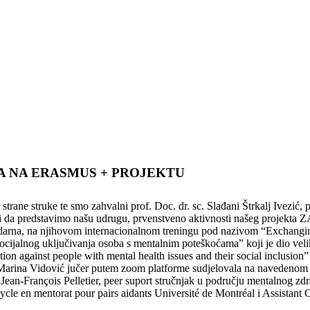
A NA ERASMUS + PROJEKTU
rane struke te smo zahvalni prof. Doc. dr. sc. Slađani Štrkalj Ivezić, psi
s pozvali da predstavimo našu udrugu, prvenstveno aktivnosti naše
arna, na njihovom internacionalnom treningu pod nazivom “Exchanging 
ocijalnog uključivanja osoba s mentalnim poteškoćama” koji je dio vel
against people with mental health issues and their social inclusion” 
ca Marina Vidović jučer putem zoom platforme sudjelovala na navedenom
 Jean-François Pelletier, peer suport stručnjak u području mentalnog zdra
e en mentorat pour pairs aidants Université de Montréal i Assistant Cl