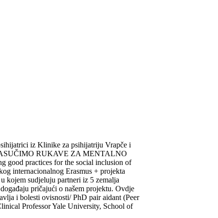
hijatrici iz Klinike za psihijatriju Vrapče i
g projekta ZASUČIMO RUKAVE ZA MENTALNO
good practices for the social inclusion of
ikog internacionalnog Erasmus + projekta
u kojem sudjeluju partneri iz 5 zemalja
 događaju pričajući o našem projektu. Ovdje
vlja i bolesti ovisnosti/ PhD pair aidant (Peer
inical Professor Yale University, School of