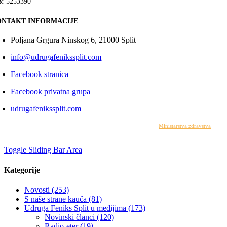
:
5253390
NTAKT INFORMACIJE
Poljana Grgura Ninskog 6, 21000 Split
info@udrugafenikssplit.com
Facebook stranica
Facebook privatna grupa
udrugafenikssplit.com
Izrada web stranice financirana je sredstvima
Ministarstva zdravstva
. Sadr
© 2
Toggle Sliding Bar Area
Kategorije
Novosti (253)
S naše strane kauča (81)
Udruga Feniks Split u medijima (173)
Novinski članci (120)
Radio-eter (19)