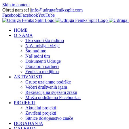
Skip to content
Obrati nam se!
|
info@udrugafenikssplit.com
Facebook
Facebook
YouTube
HOME
O NAMA
Tko smo i što radimo
Naša misija i vizija
Što nudimo
Naš radni tim
Dokumenti Udruge
Donatori i partneri
Feniks u medijima
AKTIVNOSTI
Grupe uzajamne podrške
Večeri društvenih igara
Rekreacija na svježem zraku
Mreža podrške na Facebook-u
PROJEKTI
Aktualni projekti
Završeni projekti
Sitnice dostojanstvo znače
DOGAĐANJA
GALERIJA