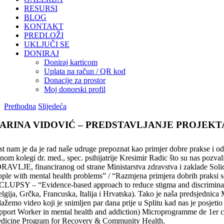
RESURSI
BLOG
KONTAKT
PREDLOŽI
UKLJUČI SE
DONIRAJ
Doniraj karticom
Uplata na račun / QR kod
Donacije za prostor
Moj donorski profil
Prethodna
Slijedeća
ARINA VIDOVIĆ – PREDSTAVLJANJE PROJEKT
t nam je da je rad naše udruge prepoznat kao primjer dobre prakse i od st
enom kolegi dr. med., spec. psihijatrije Kresimir Radic što su na
RAVLJE, financiranog od strane Ministarstva zdravstva i zaklade Solid
ople with mental health problems” / “Razmjena primjera dobrih praksi s
CLUPSY – “Evidence-based approach to reduce stigma and discrimination 
elgija, Grčka, Francuska, Italija i Hrvatska). Tako je naša predsjedni
lažemo video koji je snimljen par dana prije u Splitu kad nas je posjetio
pport Worker in mental health and addiction) Microprogramme de 1er cycl
dicine Program for Recovery & Community Health.