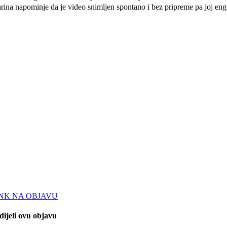
rina napominje da je video snimljen spontano i bez pripreme pa joj engl
INK NA OBJAVU
dijeli ovu objavu