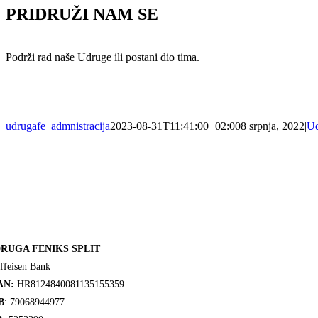
PRIDRUŽI NAM SE
Podrži rad naše Udruge ili postani dio tima.
udrugafe_admnistracija
2023-08-31T11:41:00+02:00
8 srpnja, 2022
|
Ud
RUGA FENIKS SPLIT
ffeisen Bank
AN:
HR8124840081135155359
B
: 79068944977