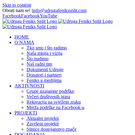
Skip to content
Obrati nam se!
|
info@udrugafenikssplit.com
Facebook
Facebook
YouTube
HOME
O NAMA
Tko smo i što radimo
Naša misija i vizija
Što nudimo
Naš radni tim
Dokumenti Udruge
Donatori i partneri
Feniks u medijima
AKTIVNOSTI
Grupe uzajamne podrške
Večeri društvenih igara
Rekreacija na svježem zraku
Mreža podrške na Facebook-u
PROJEKTI
Aktualni projekti
Završeni projekti
Sitnice dostojanstvo znače
DOGAĐANJA