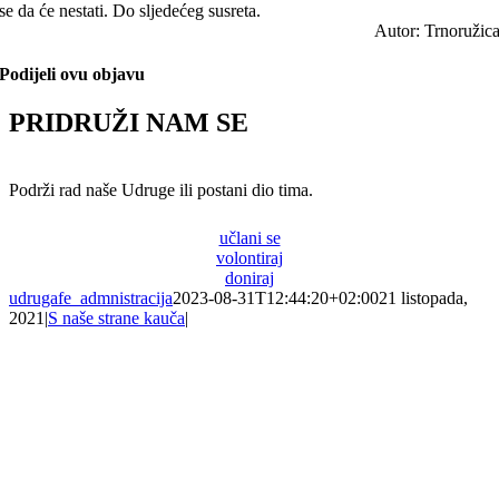
se da će nestati. Do sljedećeg susreta.
Autor: Trnoružic
Podijeli ovu objavu
PRIDRUŽI NAM SE
Podrži rad naše Udruge ili postani dio tima.
učlani se
volontiraj
doniraj
udrugafe_admnistracija
2023-08-31T12:44:20+02:00
21 listopada,
2021
|
S naše strane kauča
|