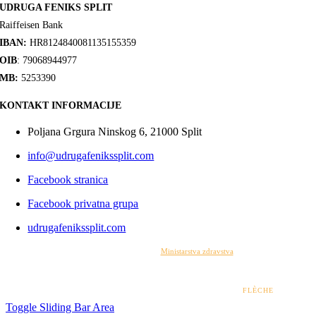
UDRUGA FENIKS SPLIT
Raiffeisen Bank
IBAN:
HR8124840081135155359
OIB
: 79068944977
MB:
5253390
KONTAKT INFORMACIJE
Poljana Grgura Ninskog 6, 21000 Split
info@udrugafenikssplit.com
Facebook stranica
Facebook privatna grupa
udrugafenikssplit.com
Izrada web stranice financirana je sredstvima
Ministarstva zdravstva
. Sadržaj web stranice
isključiva je odgovornost udruge i ni pod kojim uvjetima ne može se smatrati kao odraz
stajališta Ministarstva zdravstva.
© 2022 – 2026 UDRUGA FENIKS SPLIT | DESIGN BY
FLÈCHE
Toggle Sliding Bar Area