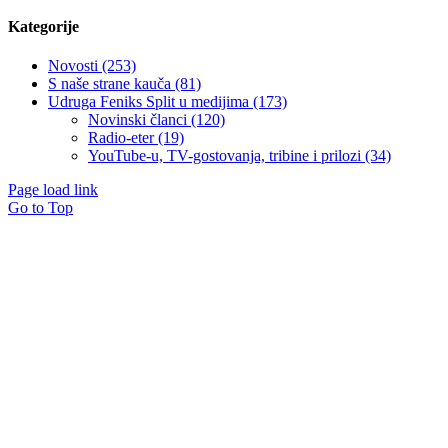
Kategorije
Novosti (253)
S naše strane kauča (81)
Udruga Feniks Split u medijima (173)
Novinski članci (120)
Radio-eter (19)
YouTube-u, TV-gostovanja, tribine i prilozi (34)
Page load link
Go to Top