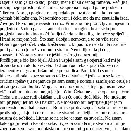
Osjetila sam ga kako stoji pokraj mene blizu desnog ramena. Veći je i
ružniji nego prošli put. Znam da se sprema u napad pa ne podižem
šiltericu. Ako ga pogledam u ogledalo pokazat će mi kako moram
odmah biti kažnjena. Nepomično stoji i čeka me da me znatiželja izda.
Živo je. Tkivo mu je resasto i crno. Promatra me pronicljivim bijesnim
pogledom. Vidim ga sa strane i dio tijela u ogledalu ali se bojim
pogledati ga direktno u oči. Vidjet će da patim ali ga to neće spriječiti.
Hrani se mojom boli. Što sam slabija i nemoćnija to on više raste.
Nisam ga opet očekivala. Izašla sam iz kupaonice netaknuta i sad me
prati par dana jer uživa u mom strahu. Nema lijeka koji će ga
zaustaviti. Moram sama to riješiti jer drugi ne razumiju.
Prošli put je bio kao bijeli Alien i uspjela sam ga otjerati kad mi je
došao kroz mrak do kreveta. Kad sam ga trebala pitati što želi na
terapeutov nagovor došao mi je pokraj lica. Paralizirala sam se,
hiperventilirala i suze su samo tekle od straha. Sjetila sam se kako u
crtićima rješavaju negativce pa sam kasnije koristila zamišljeno oružje i
otišao je nakon borbe. Mogla sam napokon zaspati jer ga nisam više
viđala ali trenutno ne mogu jer je još tu. Čeka me da se opet rasplačem.
Trebaju mi suze radi olakšanja ali on će onda doći bliže. Ne možemo
biti prijatelji jer mi želi nauditi. Ne možemo biti neprijatelji jer je to
čudovište moja halucinacija. Borim se protiv svijeta i sebe ali ne želim i
protiv njega. Ljutit će se na mene stvarni prijatelji ako mu se predam i
pustim da pobijedi. Ljutim se na sebe jer sam ga stvorila. Ne znam
kako ga prihvatiti kao dio sebe. Svjesna sam da nije stvaran ali mi je
zagorčao život svojim dolaskom. Trebam biti jača i pozitivnija i nadam