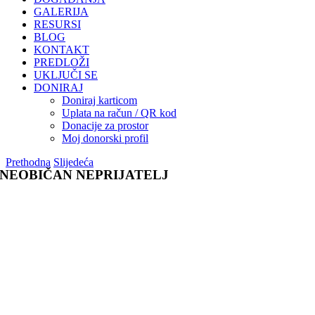
GALERIJA
RESURSI
BLOG
KONTAKT
PREDLOŽI
UKLJUČI SE
DONIRAJ
Doniraj karticom
Uplata na račun / QR kod
Donacije za prostor
Moj donorski profil
Prethodna
Slijedeća
NEOBIČAN NEPRIJATELJ