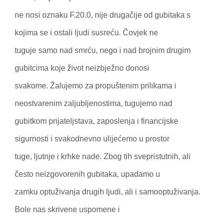
ne nosi oznaku F.20.0, nije drugačije od gubitaka s
kojima se i ostali ljudi susreću. Čovjek ne
tuguje samo nad smrću, nego i nad brojnim drugim
gubitcima koje život neizbježno donosi
svakome. Žalujemo za propuštenim prilikama i
neostvarenim zaljubljenostima, tugujemo nad
gubitkom prijateljstava, zaposlenja i financijske
sigurnosti i svakodnevno ulijećemo u prostor
tuge, ljutnje i krhke nade. Zbog tih svepristutnih, ali
često neizgovorenih gubitaka, upadamo u
zamku optuživanja drugih ljudi, ali i samooptuživanja.
Bole nas skrivene uspomene i