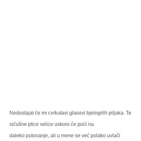
Nedostajat će mi cvrkutavi glasovi bjelogrlih piljaka. Te
sićušne ptice selice uskoro će poći na
daleko putovanje, ali u mene se već polako uvlači