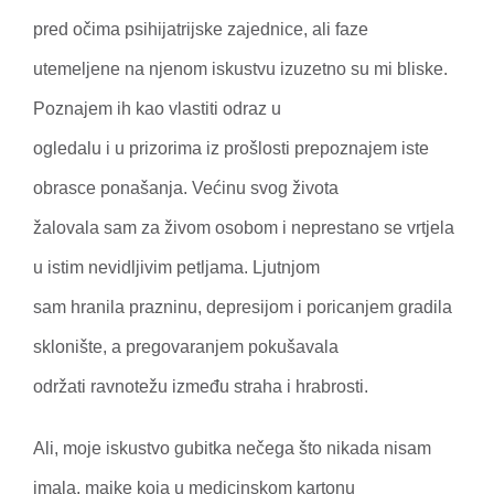
pred očima psihijatrijske zajednice, ali faze
utemeljene na njenom iskustvu izuzetno su mi bliske.
Poznajem ih kao vlastiti odraz u
ogledalu i u prizorima iz prošlosti prepoznajem iste
obrasce ponašanja. Većinu svog života
žalovala sam za živom osobom i neprestano se vrtjela
u istim nevidljivim petljama. Ljutnjom
sam hranila prazninu, depresijom i poricanjem gradila
sklonište, a pregovaranjem pokušavala
održati ravnotežu između straha i hrabrosti.
Ali, moje iskustvo gubitka nečega što nikada nisam
imala, majke koja u medicinskom kartonu