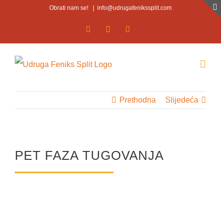
Skip
Obrati nam se!
|
info@udrugafenikssplit.com
to
Facebook
Facebook
YouTube
content
Prethodna
Slijedeća
PET FAZA TUGOVANJA