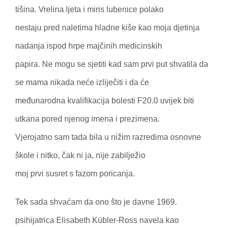
tišina. Vrelina ljeta i miris lubenice polako
nestaju pred naletima hladne kiše kao moja djetinja
nadanja ispod hrpe majčinih medicinskih
papira. Ne mogu se sjetiti kad sam prvi put shvatila da
se mama nikada neće izliječiti i da će
međunarodna kvalifikacija bolesti F20.0 uvijek biti
utkana pored njenog imena i prezimena.
Vjerojatno sam tada bila u nižim razredima osnovne
škole i nitko, čak ni ja, nije zabilježio
moj prvi susret s fazom poricanja.
Tek sada shvaćam da ono što je davne 1969.
psihijatrica Elisabeth Kübler-Ross navela kao