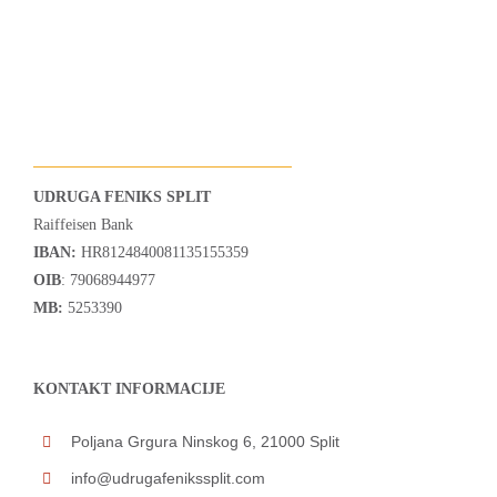
UDRUGA FENIKS SPLIT
Raiffeisen Bank
IBAN:
HR8124840081135155359
OIB
: 79068944977
MB:
5253390
KONTAKT INFORMACIJE
Poljana Grgura Ninskog 6, 21000 Split
info@udrugafenikssplit.com