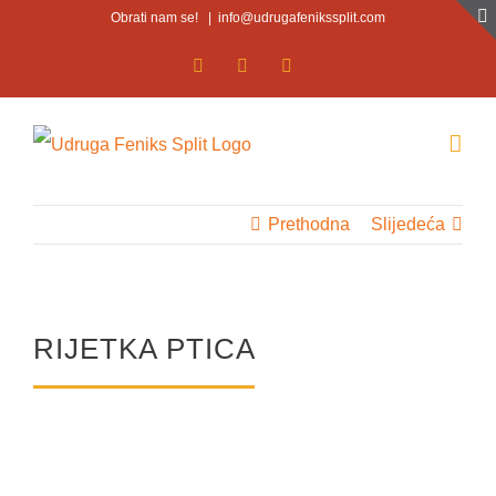
Skip
Obrati nam se!
|
info@udrugafenikssplit.com
to
Facebook
Facebook
YouTube
content
Prethodna
Slijedeća
RIJETKA PTICA