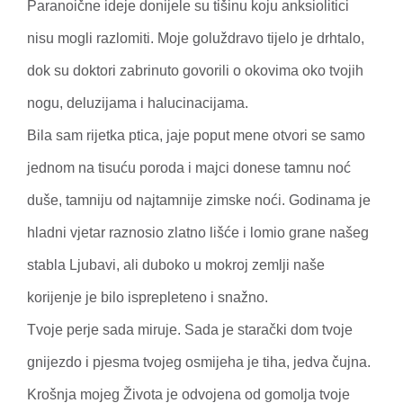
Paranoične ideje donijele su tišinu koju anksiolitici
nisu mogli razlomiti. Moje goluždravo tijelo je drhtalo,
dok su doktori zabrinuto govorili o okovima oko tvojih
nogu, deluzijama i halucinacijama.
Bila sam rijetka ptica, jaje poput mene otvori se samo
jednom na tisuću poroda i majci donese tamnu noć
duše, tamniju od najtamnije zimske noći. Godinama je
hladni vjetar raznosio zlatno lišće i lomio grane našeg
stabla Ljubavi, ali duboko u mokroj zemlji naše
korijenje je bilo isprepleteno i snažno.
Tvoje perje sada miruje. Sada je starački dom tvoje
gnijezdo i pjesma tvojeg osmijeha je tiha, jedva čujna.
Krošnja mojeg Života je odvojena od gomolja tvoje