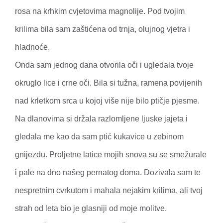
rosa na krhkim cvjetovima magnolije. Pod tvojim
krilima bila sam zaštićena od trnja, olujnog vjetra i
hladnoće.
Onda sam jednog dana otvorila oči i ugledala tvoje
okruglo lice i crne oči. Bila si tužna, ramena povijenih
nad krletkom srca u kojoj više nije bilo ptičje pjesme.
Na dlanovima si držala razlomljene ljuske jajeta i
gledala me kao da sam ptić kukavice u zebinom
gnijezdu. Proljetne latice mojih snova su se smežurale
i pale na dno našeg pernatog doma. Dozivala sam te
nespretnim cvrkutom i mahala nejakim krilima, ali tvoj
strah od leta bio je glasniji od moje molitve.