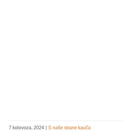
UČLANI SE
VOLONTIRAJ
DONIRAJ
7 kolovoza, 2024
|
S naše strane kauča