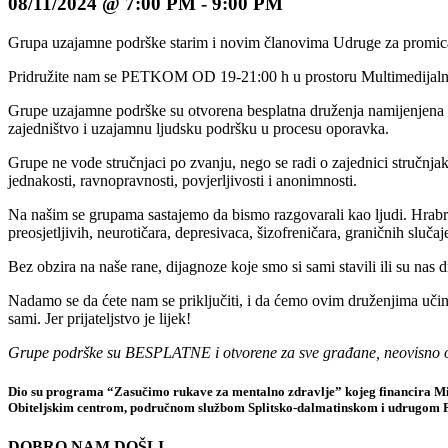
08/11/2024 @ 7:00 PM
-
9:00 PM
Grupa uzajamne podrške starim i novim članovima Udruge za promicanje
Pridružite nam se PETKOM OD 19-21:00 h u prostoru Multimedijalnog
Grupe uzajamne podrške su otvorena besplatna druženja namijenjena oso
zajedništvo i uzajamnu ljudsku podršku u procesu oporavka.
Grupe ne vode stručnjaci po zvanju, nego se radi o zajednici stručnjak
jednakosti, ravnopravnosti, povjerljivosti i anonimnosti.
Na našim se grupama sastajemo da bismo razgovarali kao ljudi. Hrabri, 
preosjetljivih, neurotičara, depresivaca, šizofreničara, graničnih sluča
Bez obzira na naše rane, dijagnoze koje smo si sami stavili ili su nas dru
Nadamo se da ćete nam se priključiti, i da ćemo ovim druženjima učini
sami. Jer prijateljstvo je lijek!
Grupe podrške su BESPLATNE i otvorene za sve građane, neovisno o do
Dio su programa “Zasučimo rukave za mentalno zdravlje” kojeg financira Minis
Obiteljskim centrom, područnom službom Splitsko-dalmatinskom i udrugom 
DOBRO NAM DOŠLI