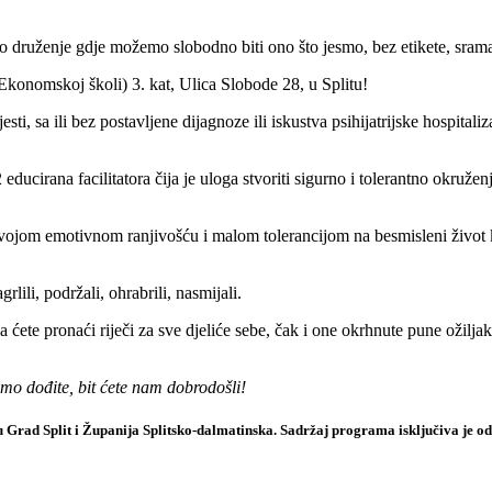
 druženje gdje možemo slobodno biti ono što jesmo, bez etikete, srama 
nomskoj školi) 3. kat, Ulica Slobode 28, u Splitu!
sa ili bez postavljene dijagnoze ili iskustva psihijatrijske hospitaliz
ucirana facilitatora čija je uloga stvoriti sigurno i tolerantno okružen
vojom emotivnom ranjivošću i malom tolerancijom na besmisleni život koji
rlili, podržali, ohrabrili, nasmijali.
ete pronaći riječi za sve djeliće sebe, čak i one okrhnute pune ožiljak
mo dođite, bit ćete nam dobrodošli!
aju Grad Split i Županija Splitsko-dalmatinska. Sadržaj programa isključiva je