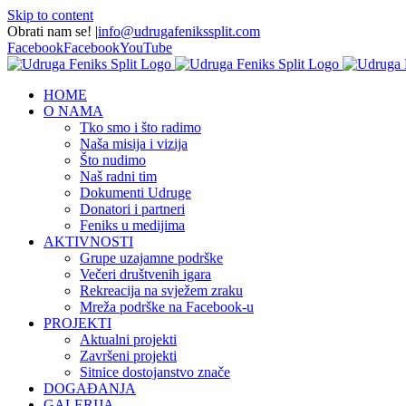
Skip to content
Obrati nam se!
|
info@udrugafenikssplit.com
Facebook
Facebook
YouTube
HOME
O NAMA
Tko smo i što radimo
Naša misija i vizija
Što nudimo
Naš radni tim
Dokumenti Udruge
Donatori i partneri
Feniks u medijima
AKTIVNOSTI
Grupe uzajamne podrške
Večeri društvenih igara
Rekreacija na svježem zraku
Mreža podrške na Facebook-u
PROJEKTI
Aktualni projekti
Završeni projekti
Sitnice dostojanstvo znače
DOGAĐANJA
GALERIJA