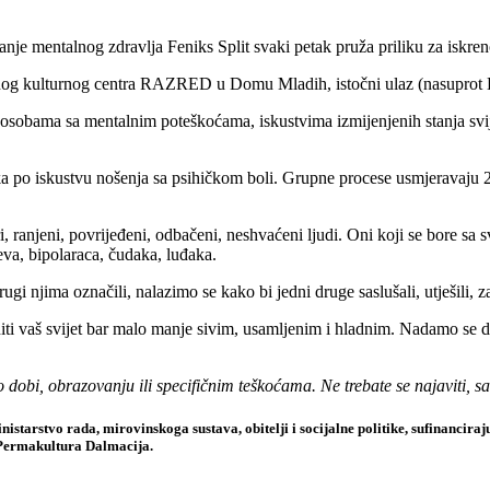
 mentalnog zdravlja Feniks Split svaki petak pruža priliku za iskreno
 kulturnog centra RAZRED u Domu Mladih, istočni ulaz (nasuprot Eko
bama sa mentalnim poteškoćama, iskustvima izmijenjenih stanja svijesti, 
a po iskustvu nošenja sa psihičkom boli. Grupne procese usmjeravaju 2 ed
ranjeni, povrijeđeni, odbačeni, neshvaćeni ljudi. Oni koji se bore sa s
jeva, bipolaraca, čudaka, luđaka.
gi njima označili, nalazimo se kako bi jedni druge saslušali, utješili, zag
ti vaš svijet bar malo manje sivim, usamljenim i hladnim. Nadamo se da ć
bi, obrazovanju ili specifičnim teškoćama. Ne trebate se najaviti, sa
tarstvo rada, mirovinskoga sustava, obitelji i socijalne politike, sufinancir
Permakultura Dalmacija.